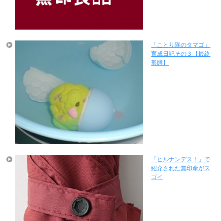
「ことり隊のタマゴ」
育成日記その３【最終
形態】
「ヒルナンデス！」で
紹介された無印傘がス
ゴイ