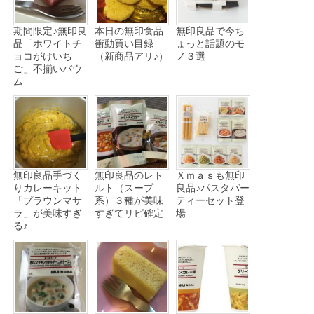
期間限定♪無印良
本日の無印食品
無印良品で今ち
品「ホワイトチ
衝動買い目録
ょっと話題のモ
ョコがけいち
（新商品アリ♪）
ノ３選
ご」不揃いバウ
ム
無印良品手づく
無印良品のレト
Ｘｍａｓも無印
りカレーキット
ルト（スープ
良品♪パスタパー
「プラウンマサ
系）３種が美味
ティーセット登
ラ」が美味すぎ
すぎてリピ確定
場
る♪