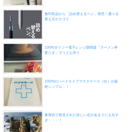
無印良品から「詰め替えるペン」発売！選べる
替え芯がスゴイ
100均ダイソー電子レンジ調理器「ラーメン丼
要らず」でうどん作り
100均のハードタイプマスクケース（白）が超
絶シンプル…！
東尋坊で発見された珍しい石があまりにも丸す
ぎ・・・！