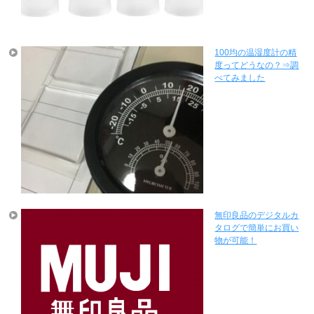
100均の温湿度計の精
度ってどうなの？⇒調
べてみました
無印良品のデジタルカ
タログで簡単にお買い
物が可能！