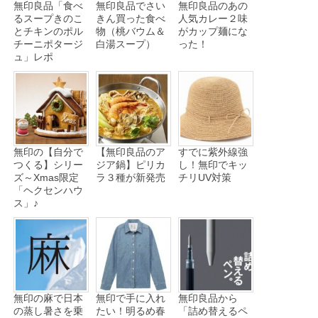
無印良品「食べ
無印良品でさい
無印良品のあの
るスープきのこ
きん買った食べ
人気カレー２味
とチキンのポル
物（桃バウム＆
がカップ麺にな
チーニポタージ
白湯スープ）
った！
ュ」レポ
無印の【自分で
【無印良品のア
すでに紫外線強
つくる】シリー
ジア鍋】ピリカ
し！無印でキッ
ズ～Xmas限定
ラ３種が新発売
チリUV対策
「ヘクセンハウ
ス」♪
無印の麻で日本
無印で手に入れ
無印良品から
の蒸し暑さを乗
たい！明るめ春
「詰め替えるペ