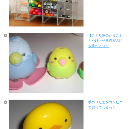
【ことり隊のたまご】
ふやけさせる過程の巨
大化がスゴイ
手のりたまをコンビニ
で買ってしまった