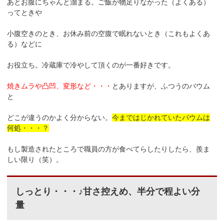
あとお腹にちゃんと溜まる。ご飯が物足りなかった（よくある）
ってときや
小腹空きのとき、お休み前の空腹で眠れないとき（これもよくあ
る）などに
お役立ち。冷蔵庫で冷やして頂くのが一番好きです。
焼きムラや凸凹、変形など・・・
とありますが、ふつうのバウム
と
どこが違うのかよく分からない。
今まではじかれていたバウムは
何処・・・？
もし製造されたところで職員の方が食べてらしたりしたら、羨ま
しい限り（笑）。
しっとり・・・♪甘さ控えめ、半分で程よい分
量