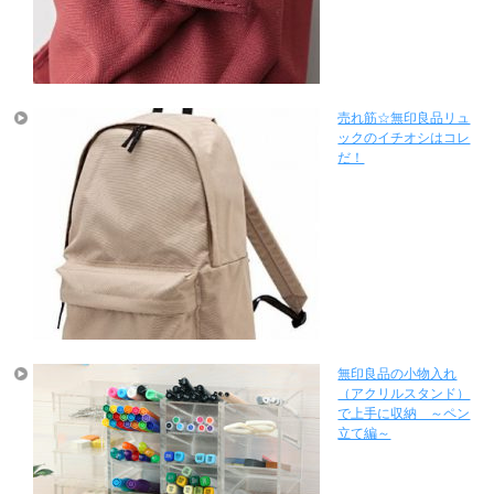
売れ筋☆無印良品リュ
ックのイチオシはコレ
だ！
無印良品の小物入れ
（アクリルスタンド）
で上手に収納 ～ペン
立て編～