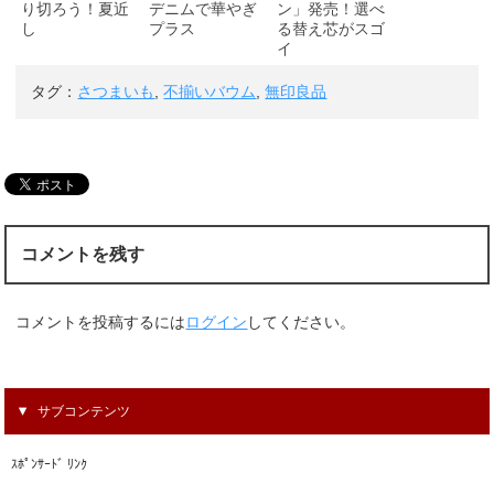
り切ろう！夏近
デニムで華やぎ
ン」発売！選べ
し
プラス
る替え芯がスゴ
イ
タグ：
さつまいも
,
不揃いバウム
,
無印良品
コメントを残す
コメントを投稿するには
ログイン
してください。
サブコンテンツ
ｽﾎﾟﾝｻｰﾄﾞ ﾘﾝｸ