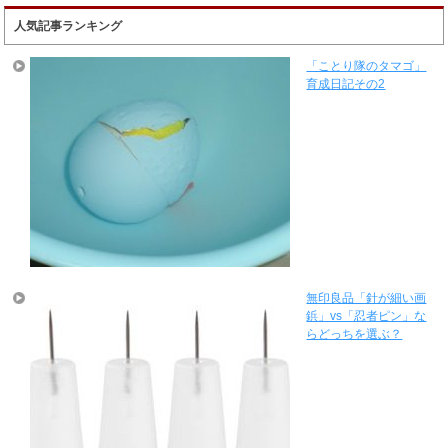
人気記事ランキング
「ことり隊のタマゴ」
育成日記その2
無印良品「針が細い画
鋲」vs「忍者ピン」な
らどっちを選ぶ？