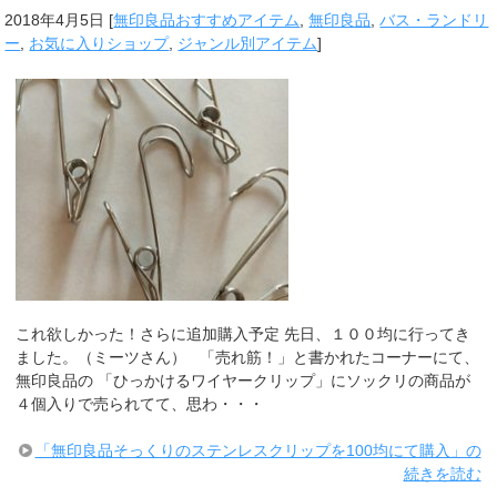
2018年4月5日
[
無印良品おすすめアイテム
,
無印良品
,
バス・ランドリ
ー
,
お気に入りショップ
,
ジャンル別アイテム
]
これ欲しかった！さらに追加購入予定 先日、１００均に行ってき
ました。（ミーツさん） 「売れ筋！」と書かれたコーナーにて、
無印良品の 「ひっかけるワイヤークリップ」にソックリの商品が
４個入りで売られてて、思わ・・・
「無印良品そっくりのステンレスクリップを100均にて購入」の
続きを読む