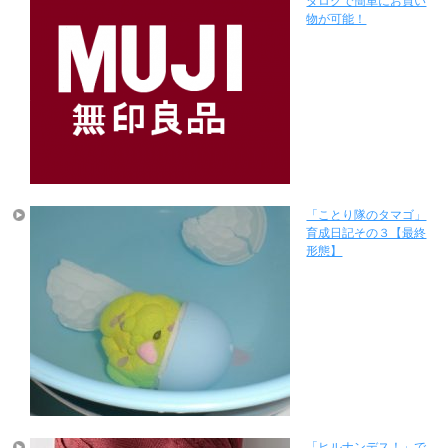
タログで簡単にお買い
物が可能！
「ことり隊のタマゴ」
育成日記その３【最終
形態】
「ヒルナンデス！」で