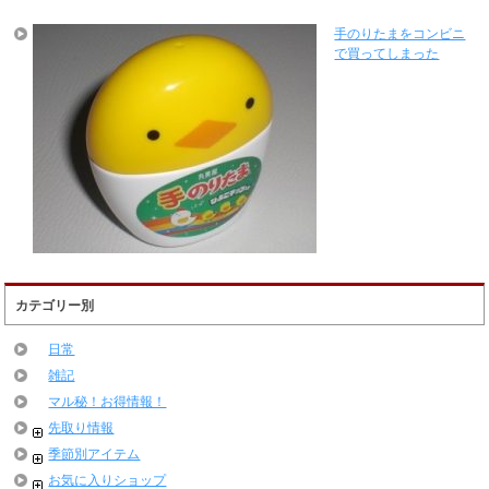
手のりたまをコンビニ
で買ってしまった
カテゴリー別
日常
雑記
マル秘！お得情報！
先取り情報
季節別アイテム
お気に入りショップ