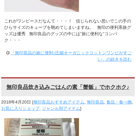
これがワンピースだなんて・・・！ 信じられない思いでこの手の
ひらサイズのキューブを眺めてしまいますね。 無印の便利系旅グ
ッズは優秀 無印良品のグッズの中には”旅に便利な”コンパ
ク・・・
「無印良品の旅に便利♪圧縮オーガニックコットンワンピがすご
い」の続きを読む
無印良品炊き込みごはんの素「蟹飯」でホクホク♪
2018年4月20日
[
無印良品おすすめアイテム
,
無印良品
,
食品・食べ物
,
お気に入りショップ
,
ジャンル別アイテム
]