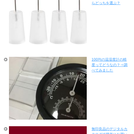
らどっちを選ぶ？
100均の温湿度計の精
度ってどうなの？⇒調
べてみました
無印良品のデジタルカ