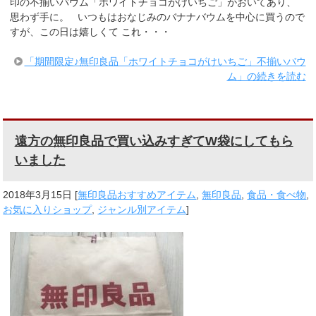
印の不揃いバウム「ホワイトチョコがけいちご」がおいてあり、
思わず手に。 いつもはおなじみのバナナバウムを中心に買うので
すが、この日は嬉しくて これ・・・
「期間限定♪無印良品「ホワイトチョコがけいちご」不揃いバウ
ム」の続きを読む
遠方の無印良品で買い込みすぎてW袋にしてもら
いました
2018年3月15日
[
無印良品おすすめアイテム
,
無印良品
,
食品・食べ物
,
お気に入りショップ
,
ジャンル別アイテム
]