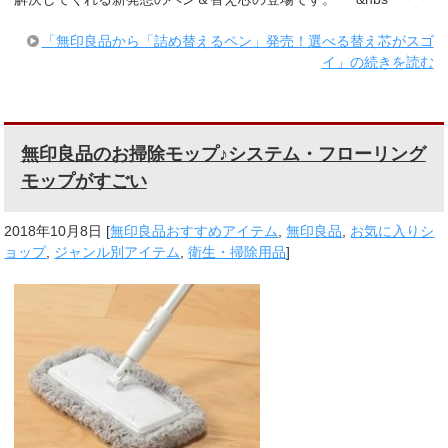
「無印良品から「詰め替えるペン」発売！選べる替え芯がスゴ
イ」の続きを読む
無印良品のお掃除モップ♪システム・フローリング
モップがすごい
2018年10月8日
[
無印良品おすすめアイテム
,
無印良品
,
お気に入りシ
ョップ
,
ジャンル別アイテム
,
衛生・掃除用品
]