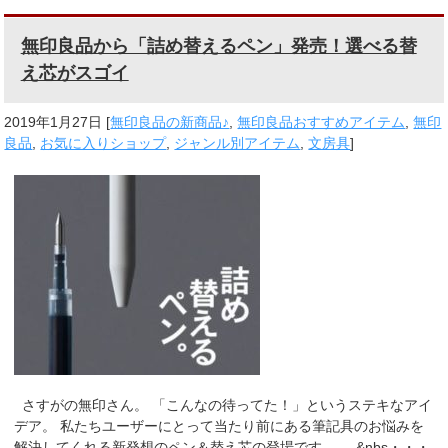
無印良品から「詰め替えるペン」発売！選べる替
え芯がスゴイ
2019年1月27日
[
無印良品の新商品♪
,
無印良品おすすめアイテム
,
無印
良品
,
お気に入りショップ
,
ジャンル別アイテム
,
文房具
]
さすがの無印さん。 「こんなの待ってた！」というステキなアイ
デア。 私たちユーザーにとって当たり前にある筆記具のお悩みを
解決してくれる新発想のペン＆替え芯の登場です。 &nbs・・・