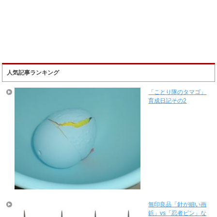
人気記事ランキング
「ことり隊のタマゴ」
育成日記その2
無印良品「針が細い画
鋲」vs「忍者ピン」な