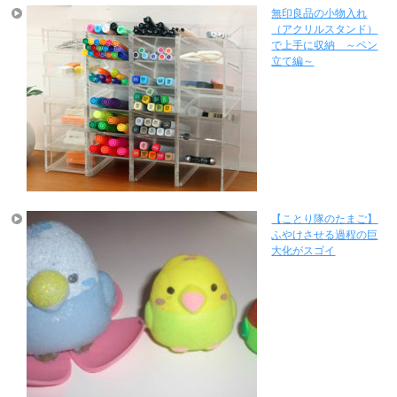
無印良品の小物入れ
（アクリルスタンド）
で上手に収納 ～ペン
立て編～
【ことり隊のたまご】
ふやけさせる過程の巨
大化がスゴイ