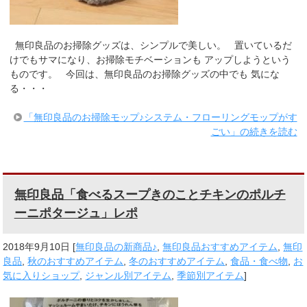
無印良品のお掃除グッズは、シンプルで美しい。 置いているだ
けでもサマになり、お掃除モチベーションも アップしようという
ものです。 今回は、無印良品のお掃除グッズの中でも 気にな
る・・・
「無印良品のお掃除モップ♪システム・フローリングモップがす
ごい」の続きを読む
無印良品「食べるスープきのことチキンのポルチ
ーニポタージュ」レポ
2018年9月10日
[
無印良品の新商品♪
,
無印良品おすすめアイテム
,
無印
良品
,
秋のおすすめアイテム
,
冬のおすすめアイテム
,
食品・食べ物
,
お
気に入りショップ
,
ジャンル別アイテム
,
季節別アイテム
]