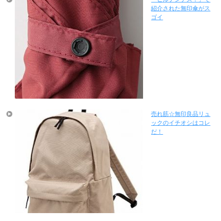
紹介された無印傘がス
ゴイ
売れ筋☆無印良品リュ
ックのイチオシはコレ
だ！