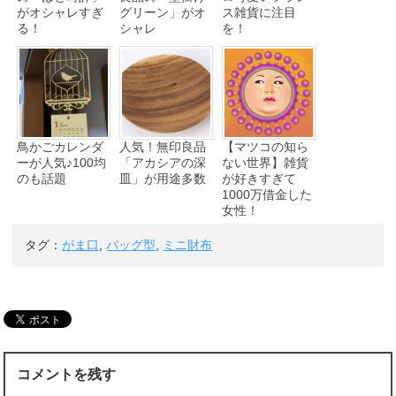
がオシャレすぎ
グリーン」がオ
ス雑貨に注目
る！
シャレ
を！
鳥かごカレンダ
人気！無印良品
【マツコの知ら
ーが人気♪100均
「アカシアの深
ない世界】雑貨
のも話題
皿」が用途多数
が好きすぎて
1000万借金した
女性！
タグ：
がま口
,
バッグ型
,
ミニ財布
コメントを残す