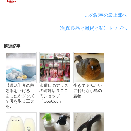
この記事の最上部へ
【無印良品と雑貨と私】トップへ
関連記事
【温活】冬の熱
水曜日のアリス
生きてるみたい
効率を上げる！
の姉妹店３００
に精巧な小鳥の
あったかグッズ
円ショップ
置物
で暖を取る工夫
「CouCou」
を♪