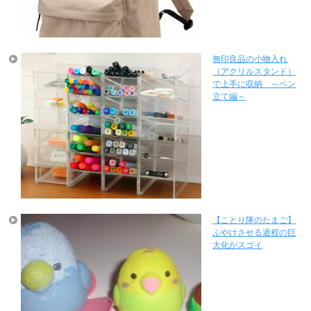
無印良品の小物入れ
（アクリルスタンド）
で上手に収納 ～ペン
立て編～
【ことり隊のたまご】
ふやけさせる過程の巨
大化がスゴイ