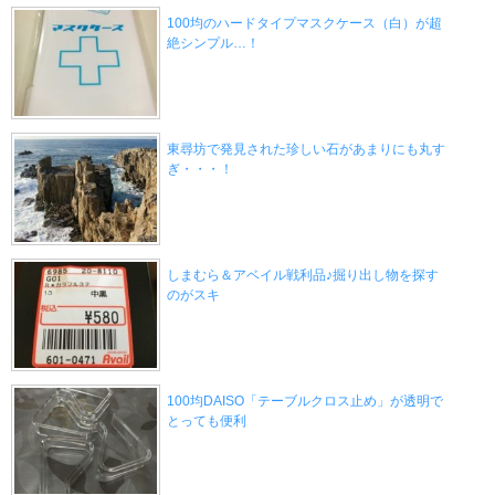
100均のハードタイプマスクケース（白）が超
絶シンプル…！
東尋坊で発見された珍しい石があまりにも丸す
ぎ・・・！
しまむら＆アベイル戦利品♪掘り出し物を探す
のがスキ
100均DAISO「テーブルクロス止め」が透明で
とっても便利