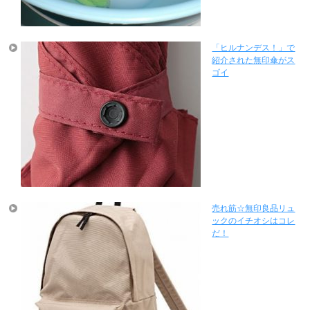
「ヒルナンデス！」で
紹介された無印傘がス
ゴイ
売れ筋☆無印良品リュ
ックのイチオシはコレ
だ！