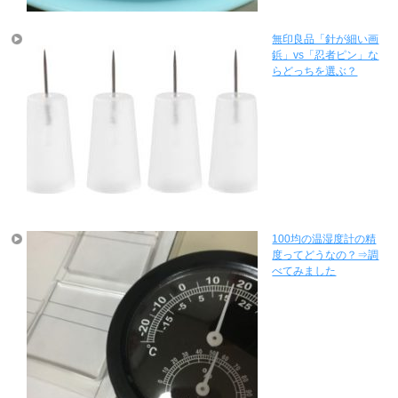
無印良品「針が細い画
鋲」vs「忍者ピン」な
らどっちを選ぶ？
100均の温湿度計の精
度ってどうなの？⇒調
べてみました