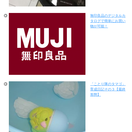
無印良品のデジタルカ
タログで簡単にお買い
物が可能！
「ことり隊のタマゴ」
育成日記その３【最終
形態】