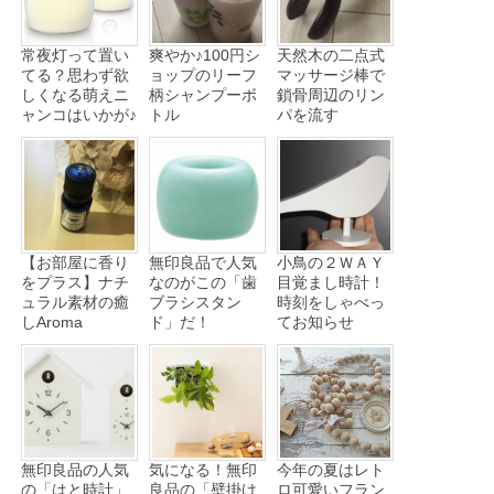
常夜灯って置い
爽やか♪100円シ
天然木の二点式
てる？思わず欲
ョップのリーフ
マッサージ棒で
しくなる萌えニ
柄シャンプーボ
鎖骨周辺のリン
ャンコはいかが♪
トル
パを流す
【お部屋に香り
無印良品で人気
小鳥の２ＷＡＹ
をプラス】ナチ
なのがこの「歯
目覚まし時計！
ュラル素材の癒
ブラシスタン
時刻をしゃべっ
しAroma
ド」だ！
てお知らせ
無印良品の人気
気になる！無印
今年の夏はレト
の「はと時計」
良品の「壁掛け
ロ可愛いフラン