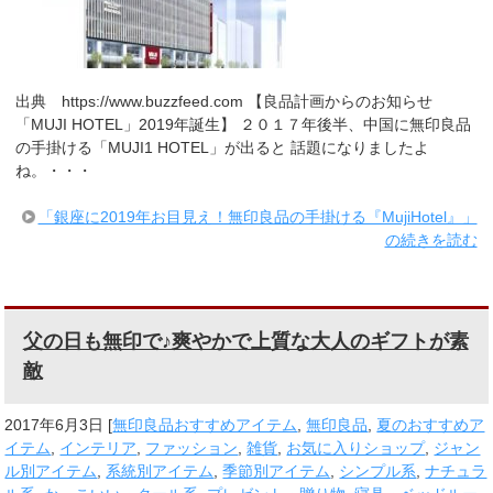
出典 https://www.buzzfeed.com 【良品計画からのお知らせ
「MUJI HOTEL」2019年誕生】 ２０１７年後半、中国に無印良品
の手掛ける「MUJI1 HOTEL」が出ると 話題になりましたよ
ね。・・・
「銀座に2019年お目見え！無印良品の手掛ける『MujiHotel』」
の続きを読む
父の日も無印で♪爽やかで上質な大人のギフトが素
敵
2017年6月3日
[
無印良品おすすめアイテム
,
無印良品
,
夏のおすすめア
イテム
,
インテリア
,
ファッション
,
雑貨
,
お気に入りショップ
,
ジャン
ル別アイテム
,
系統別アイテム
,
季節別アイテム
,
シンプル系
,
ナチュラ