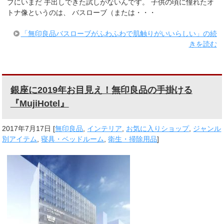
ブにいまだ 手出しできた試しがないんです。 子供の頃に憧れたオ
トナ像というのは、 バスローブ（または・・・
「無印良品バスローブがふわふわで肌触りがいいらしい」の続
きを読む
銀座に2019年お目見え！無印良品の手掛ける
『MujiHotel』
2017年7月17日
[
無印良品
,
インテリア
,
お気に入りショップ
,
ジャンル
別アイテム
,
寝具・ベッドルーム
,
衛生・掃除用品
]