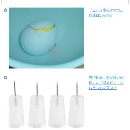
「ことり隊のタマゴ」
育成日記その2
無印良品「針が細い画
鋲」vs「忍者ピン」な
らどっちを選ぶ？