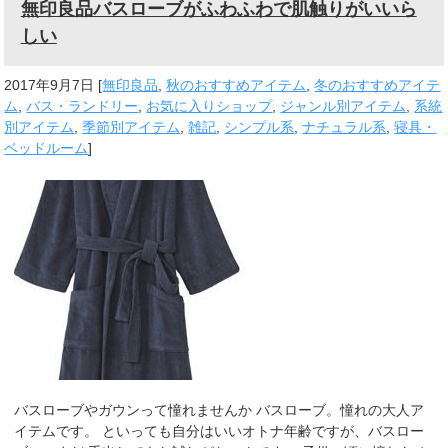
無印良品バスローブがふわふわで肌触りがいいら
しい
2017年9月7日
[
無印良品
,
秋のおすすめアイテム
,
冬のおすすめアイテ
ム
,
バス・ランドリー
,
お気に入りショップ
,
ジャンル別アイテム
,
系統
別アイテム
,
季節別アイテム
,
雑記
,
シンプル系
,
ナチュラル系
,
寝具・
ベッドルーム
]
バスローブやガウンって憧れませんか バスローブ。憧れの大人ア
イテムです。 といっても自分はいいオトナ年齢ですが、バスロー