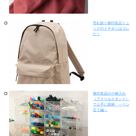
売れ筋☆無印良品リュ
ックのイチオシはコレ
だ！
無印良品の小物入れ
（アクリルスタンド）
で上手に収納 ～ペン
立て編～