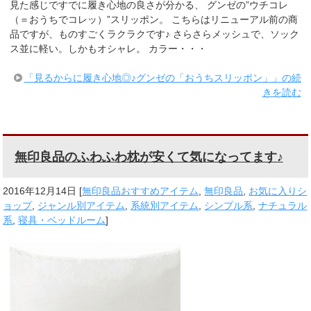
見た感じですでに履き心地の良さが分かる、 グンゼの”ウチコレ
（＝おうちでコレッ）”スリッポン。 こちらはリニューアル前の商
品ですが、ものすごくラクラクです♪ さらさらメッシュで、ソック
ス並に軽い。しかもオシャレ。 カラー・・・
「見るからに履き心地◎♪グンゼの「おうちスリッポン」」の続
きを読む
無印良品のふわふわ枕が安くて気になってます♪
2016年12月14日
[
無印良品おすすめアイテム
,
無印良品
,
お気に入りシ
ョップ
,
ジャンル別アイテム
,
系統別アイテム
,
シンプル系
,
ナチュラル
系
,
寝具・ベッドルーム
]