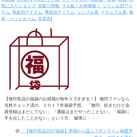
気に入りショップ
,
先取り情報
,
マル秘！お得情報！
,
ジャンル別アイ
テム
,
系統別アイテム
,
季節別アイテム
,
シンプル系
,
ナチュラル系
,
寝
具・ベッドルーム
,
文房具
]
【無印良品の福袋のお得感が毎年スゴすぎる！】 無印ファンなら
当然チェック済の、２０１７年福袋予想。 「無印、好きだけど会
員登録はまだしてない」 「通販はまだやったことない」「福袋に
手を出したことがない」という方、 確実に・・・
「【無印良品2017福袋】早朝から並ぶ？オンライン抽選予