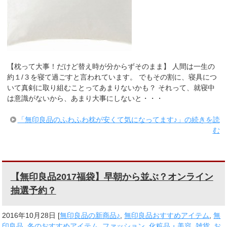
【枕って大事！だけど替え時が分からずそのまま】 人間は一生の
約１/３を寝て過ごすと言われています。 でもその割に、寝具につ
いて真剣に取り組むことってあまりないかも？ それって、就寝中
は意識がないから、あまり大事にしないと・・・
「無印良品のふわふわ枕が安くて気になってます♪」の続きを読
む
【無印良品2017福袋】早朝から並ぶ？オンライン
抽選予約？
2016年10月28日
[
無印良品の新商品♪
,
無印良品おすすめアイテム
,
無
印良品
,
冬のおすすめアイテム
,
ファッション
,
化粧品・美容
,
雑貨
,
お