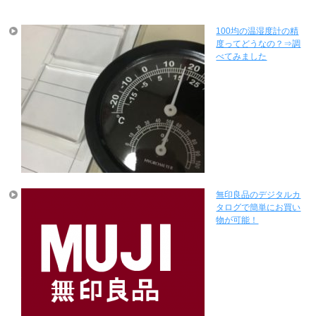
100均の温湿度計の精
度ってどうなの？⇒調
べてみました
無印良品のデジタルカ
タログで簡単にお買い
物が可能！