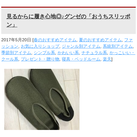
見るからに履き心地◎♪グンゼの「おうちスリッポ
ン」
2017年5月20日
[
春のおすすめアイテム
,
夏のおすすめアイテム
,
ファ
ッション
,
お気に入りショップ
,
ジャンル別アイテム
,
系統別アイテム
,
季節別アイテム
,
シンプル系
,
かわいい系
,
ナチュラル系
,
かっこいい・
クール系
,
プレゼント・贈り物
,
寝具・ベッドルーム
,
楽天
]