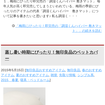
１．梅雨にぴったり即完売の「調湿くんハイパー 敷きマット」 毎
年人気が高く即完売してしまうといわれている、梅雨の季節にぴ
ったりのアイテムの代表「調湿くんハイパー 敷きマット」につ
いて記事を書きたいと思います♪ 私も調湿く・・・
「梅雨にぴったり！即完売の「調湿くんハイパー 敷きマッ
ト」」の続きを読む
蒸し暑い時期にぴったり！無印良品のベットカバ
ー
2015年5月15日
[
無印良品おすすめアイテム
,
無印良品
,
春のおすすめ
アイテム
,
夏のおすすめアイテム
,
雑貨
,
先取り情報
,
シンプル系
,
2015 春夏
,
寝具・ベッドルーム
]