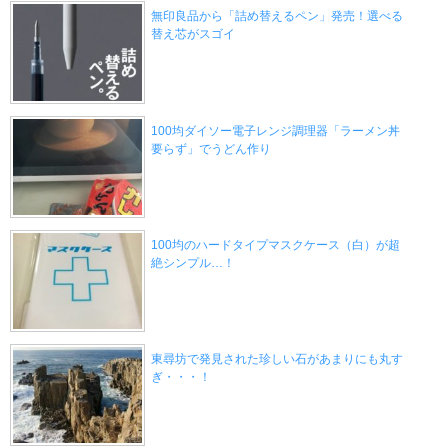
無印良品から「詰め替えるペン」発売！選べる
替え芯がスゴイ
100均ダイソー電子レンジ調理器「ラーメン丼
要らず」でうどん作り
100均のハードタイプマスクケース（白）が超
絶シンプル…！
東尋坊で発見された珍しい石があまりにも丸す
ぎ・・・！