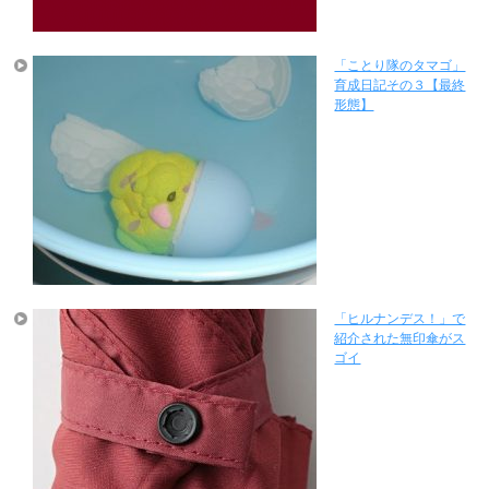
「ことり隊のタマゴ」
育成日記その３【最終
形態】
「ヒルナンデス！」で
紹介された無印傘がス
ゴイ