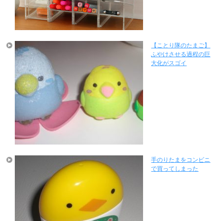
【ことり隊のたまご】
ふやけさせる過程の巨
大化がスゴイ
手のりたまをコンビニ
で買ってしまった