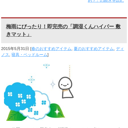
約？」の続きを読む
梅雨にぴったり！即完売の「調湿くんハイパー 敷
きマット」
2015年5月31日
[
春のおすすめアイテム
,
夏のおすすめアイテム
,
ディ
ノス
,
寝具・ベッドルーム
]