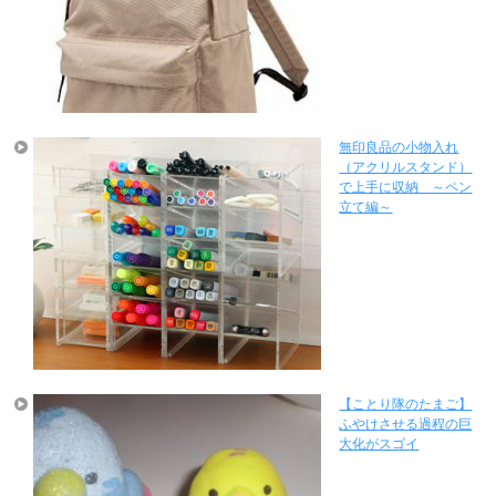
無印良品の小物入れ
（アクリルスタンド）
で上手に収納 ～ペン
立て編～
【ことり隊のたまご】
ふやけさせる過程の巨
大化がスゴイ