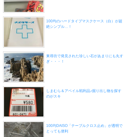
100均のハードタイプマスクケース（白）が超
絶シンプル…！
東尋坊で発見された珍しい石があまりにも丸す
ぎ・・・！
しまむら＆アベイル戦利品♪掘り出し物を探す
のがスキ
100均DAISO「テーブルクロス止め」が透明で
とっても便利