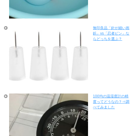
無印良品「針が細い画
鋲」vs「忍者ピン」な
らどっちを選ぶ？
100均の温湿度計の精
度ってどうなの？⇒調
べてみました