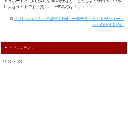
ＳＢポート不足のため 活用の場がなく、どうしようか困っている
巨大なライトです（笑）。 正式名称は「キ・・・
「【巨大なおもしろ雑貨】Delキー型デスクライトがシュール
☆」の続きを読む
サブコンテンツ
ｽﾎﾟﾝｻｰﾄﾞ ﾘﾝｸ