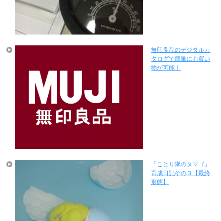
無印良品のデジタルカ
タログで簡単にお買い
物が可能！
「ことり隊のタマゴ」
育成日記その３【最終
形態】