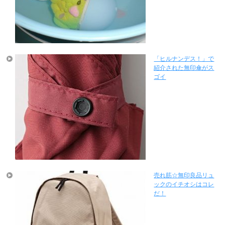
「ヒルナンデス！」で
紹介された無印傘がス
ゴイ
売れ筋☆無印良品リュ
ックのイチオシはコレ
だ！