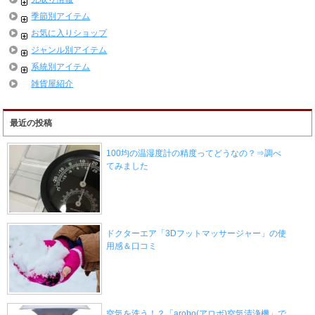
季節別アイテム
お気に入りショップ
ジャンル別アイテム
系統別アイテム
雑貨屋紹介
最近の投稿
100均の温湿度計の精度ってどうなの？⇒調べ
てみました
ドクターエア「3Dフットマッサージャー」の使
用感＆口コミ
空気を洗う！？「arobo(アロボ)空気清浄機」で