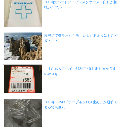
100均のハードタイプマスクケース（白）が超
絶シンプル…！
東尋坊で発見された珍しい石があまりにも丸す
ぎ・・・！
しまむら＆アベイル戦利品♪掘り出し物を探す
のがスキ
100均DAISO「テーブルクロス止め」が透明で
とっても便利