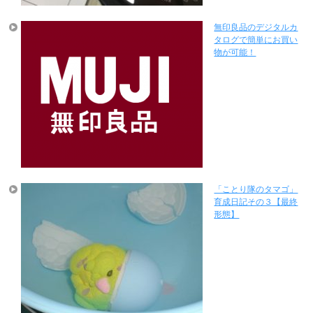
無印良品のデジタルカ
タログで簡単にお買い
物が可能！
「ことり隊のタマゴ」
育成日記その３【最終
形態】