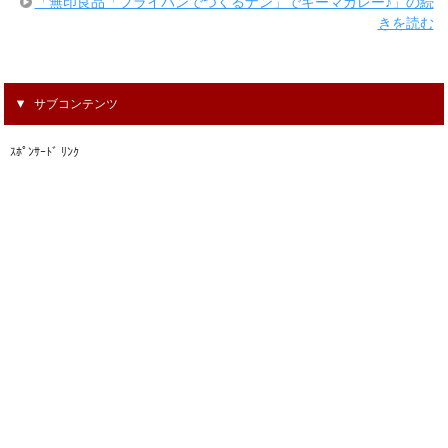
「無印良品「フライパンでつくるナン」でキーマカレー♪」の続
きを読む
サブコンテンツ
ｽﾎﾟﾝｻｰﾄﾞ ﾘﾝｸ