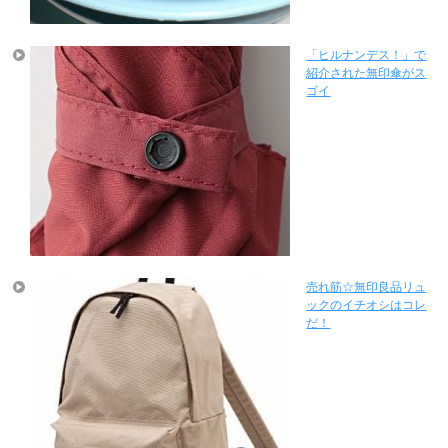
「ヒルナンデス！」で
紹介された無印傘がス
ゴイ
売れ筋☆無印良品リュ
ックのイチオシはコレ
だ！