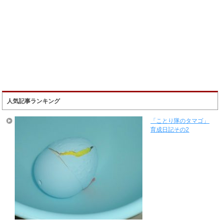
人気記事ランキング
「ことり隊のタマゴ」
育成日記その2