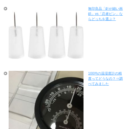
無印良品「針が細い画
鋲」vs「忍者ピン」な
らどっちを選ぶ？
100均の温湿度計の精
度ってどうなの？⇒調
べてみました