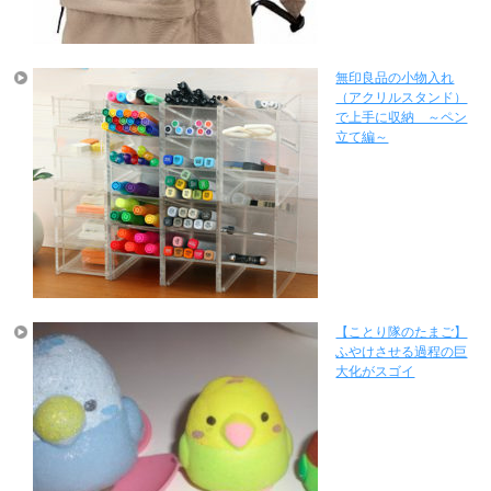
無印良品の小物入れ
（アクリルスタンド）
で上手に収納 ～ペン
立て編～
【ことり隊のたまご】
ふやけさせる過程の巨
大化がスゴイ