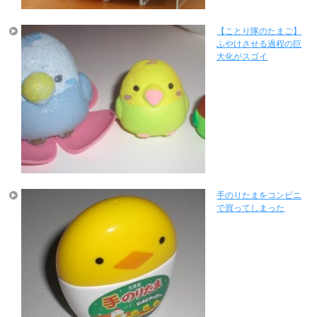
【ことり隊のたまご】
ふやけさせる過程の巨
大化がスゴイ
手のりたまをコンビニ
で買ってしまった