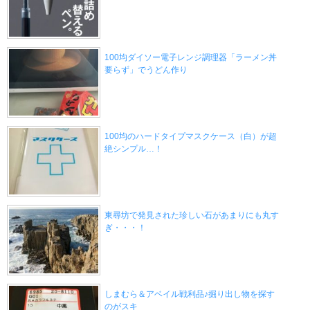
100均ダイソー電子レンジ調理器「ラーメン丼
要らず」でうどん作り
100均のハードタイプマスクケース（白）が超
絶シンプル…！
東尋坊で発見された珍しい石があまりにも丸す
ぎ・・・！
しまむら＆アベイル戦利品♪掘り出し物を探す
のがスキ