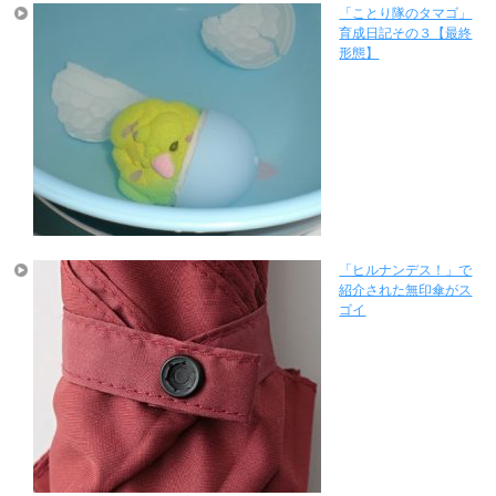
「ことり隊のタマゴ」
育成日記その３【最終
形態】
「ヒルナンデス！」で
紹介された無印傘がス
ゴイ