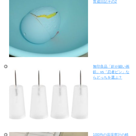
育成日記その2
無印良品「針が細い画
鋲」vs「忍者ピン」な
らどっちを選ぶ？
100均の温湿度計の精