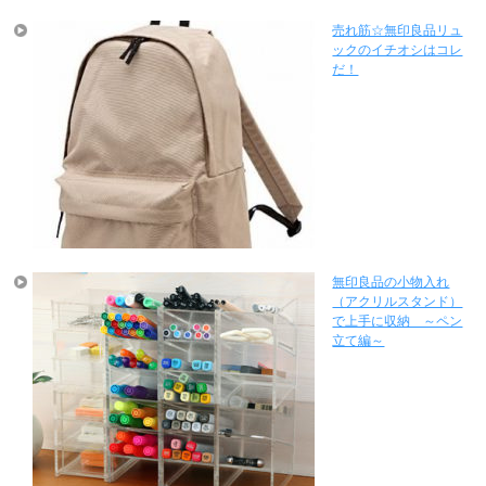
売れ筋☆無印良品リュ
ックのイチオシはコレ
だ！
無印良品の小物入れ
（アクリルスタンド）
で上手に収納 ～ペン
立て編～