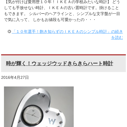
【気が付けば愛用歴１０年！ＩＫＥＡの学校みたいな時計】 どう
しても手放せない時計、ＩＫＥＡの古い置時計です。掛けること
もできます。 シルバーのヘアラインと、シンプルな文字盤が一目
で気に入って、 しかもお値段も可愛かったの・・・
「１０年選手！飽き知らずのＩＫＥＡのシンプル時計」の続き
を読む
時が輝く！ウェッジウッドきらきらハート時計
2016年4月27日