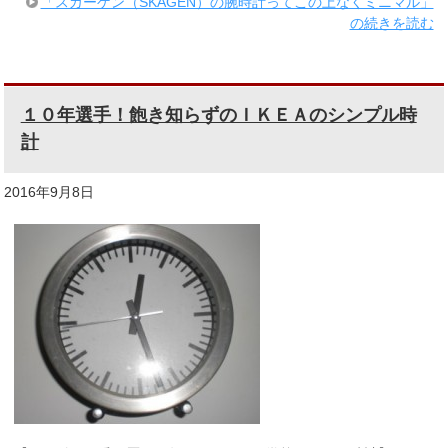
「スカーゲン（SKAGEN）の腕時計ってこの上なくミニマル」
の続きを読む
１０年選手！飽き知らずのＩＫＥＡのシンプル時
計
2016年9月8日