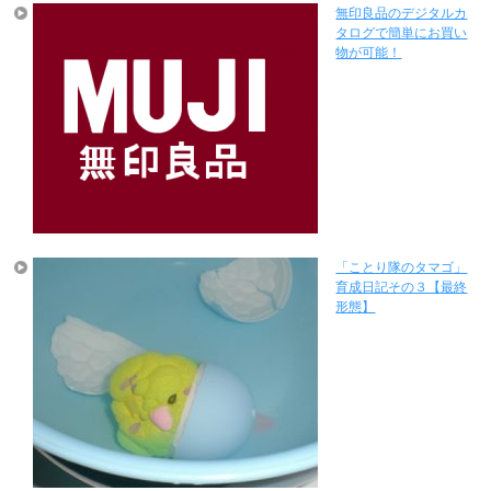
無印良品のデジタルカ
タログで簡単にお買い
物が可能！
「ことり隊のタマゴ」
育成日記その３【最終
形態】