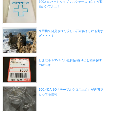
100均のハードタイプマスクケース（白）が超
絶シンプル…！
東尋坊で発見された珍しい石があまりにも丸す
ぎ・・・！
しまむら＆アベイル戦利品♪掘り出し物を探す
のがスキ
100均DAISO「テーブルクロス止め」が透明で
とっても便利