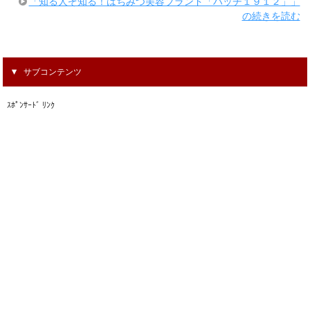
「知る人ぞ知る！はちみつ美容ブランド「ハッチ１９１２」」
の続きを読む
サブコンテンツ
ｽﾎﾟﾝｻｰﾄﾞ ﾘﾝｸ