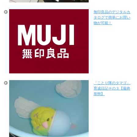
無印良品のデジタルカ
タログで簡単にお買い
物が可能！
「ことり隊のタマゴ」
育成日記その３【最終
形態】