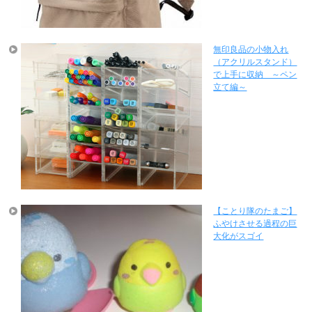
無印良品の小物入れ
（アクリルスタンド）
で上手に収納 ～ペン
立て編～
【ことり隊のたまご】
ふやけさせる過程の巨
大化がスゴイ