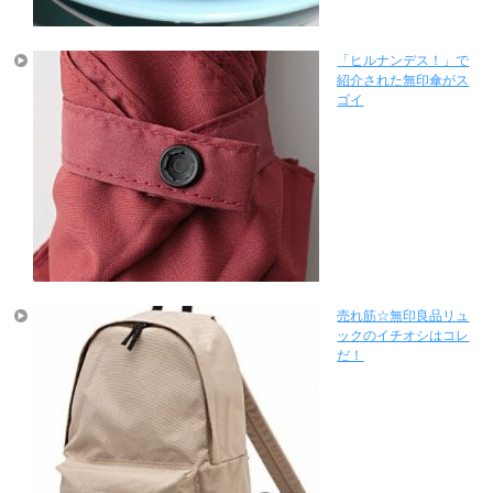
「ヒルナンデス！」で
紹介された無印傘がス
ゴイ
売れ筋☆無印良品リュ
ックのイチオシはコレ
だ！