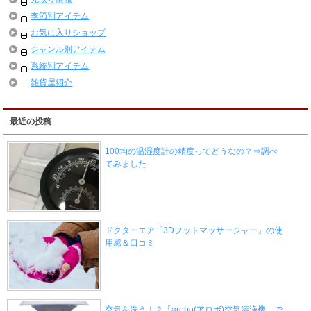
季節別アイテム
お気に入りショップ
ジャンル別アイテム
系統別アイテム
雑貨屋紹介
最近の投稿
100均の温湿度計の精度ってどうなの？⇒調べ
てみました
ドクターエア「3Dフットマッサージャー」の使
用感＆口コミ
空気を洗う！？「arobo(アロボ)空気清浄機」で