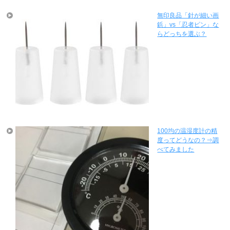
無印良品「針が細い画
鋲」vs「忍者ピン」な
らどっちを選ぶ？
100均の温湿度計の精
度ってどうなの？⇒調
べてみました