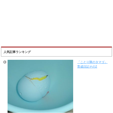
人気記事ランキング
「ことり隊のタマゴ」
育成日記その2