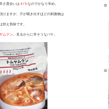
辛さ度合いは
４/５
なのでかなり辛め。
頂けますが、汗が噴き出すほどの刺激物は
は控え気味です。
ヤムクン。
見るからに辛そうなパケ。