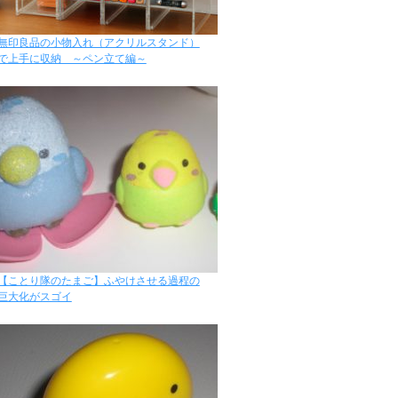
無印良品の小物入れ（アクリルスタンド）
で上手に収納 ～ペン立て編～
【ことり隊のたまご】ふやけさせる過程の
巨大化がスゴイ