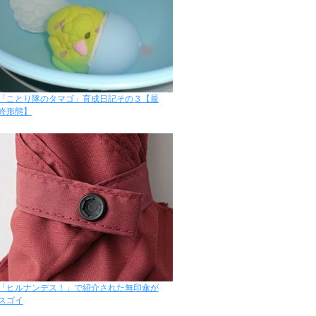
「ことり隊のタマゴ」育成日記その３【最
終形態】
「ヒルナンデス！」で紹介された無印傘が
スゴイ