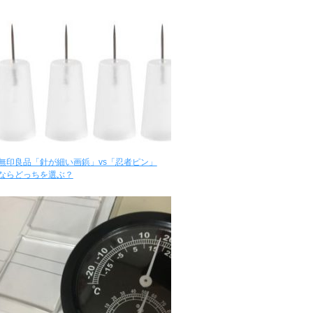
無印良品「針が細い画鋲」vs「忍者ピン」
ならどっちを選ぶ？