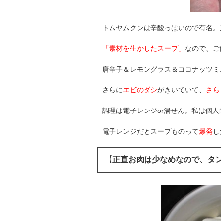
トムヤムクンは辛酸っぱいので有名。
「素材を生かしたスープ」
なので、ご
唐辛子＆レモングラス＆ココナッツミ
さらに
エビのダシ
がきいていて、
さら
調理は電子レンジor湯せん。私は個
電子レンジだとスープものって
爆発
し
【正直お肉は少なめなので、タ