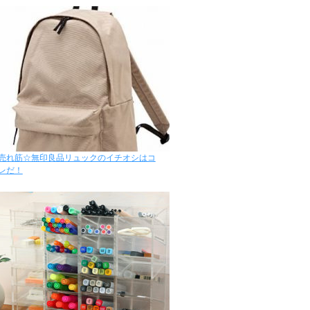
売れ筋☆無印良品リュックのイチオシはコ
レだ！