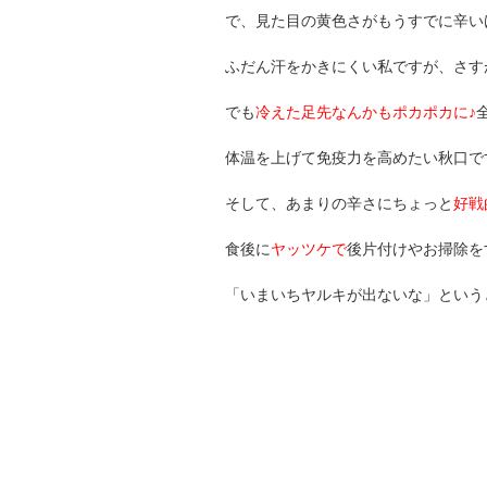
で、見た目の黄色さがもうすでに辛い
ふだん汗をかきにくい私ですが、さす
でも
冷えた足先なんかもポカポカに♪
体温を上げて免疫力を高めたい秋口で
そして、あまりの辛さにちょっと
好戦
食後に
ヤッツケで
後片付けやお掃除を
「いまいちヤルキが出ないな」という