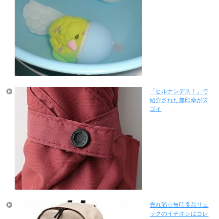
「ヒルナンデス！」で
紹介された無印傘がス
ゴイ
売れ筋☆無印良品リュ
ックのイチオシはコレ