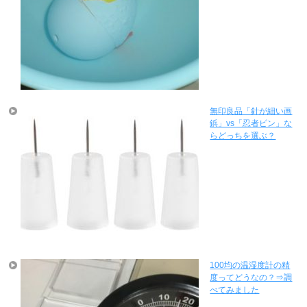
無印良品「針が細い画
鋲」vs「忍者ピン」な
らどっちを選ぶ？
100均の温湿度計の精
度ってどうなの？⇒調
べてみました