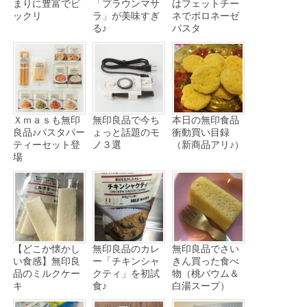
まりに豊富でビ
「プラウンマサ
はフェットチー
ックリ
ラ」が美味すぎ
ネでボロネーゼ
る♪
パスタ
Ｘｍａｓも無印
無印良品で今ち
本日の無印食品
良品♪パスタパー
ょっと話題のモ
衝動買い目録
ティーセット登
ノ３選
（新商品アリ♪）
場
【どこか懐かし
無印良品のカレ
無印良品でさい
い食感】無印良
ー「チキンシャ
きん買った食べ
品のミルクケー
クティ」を初試
物（桃バウム＆
キ
食♪
白湯スープ）