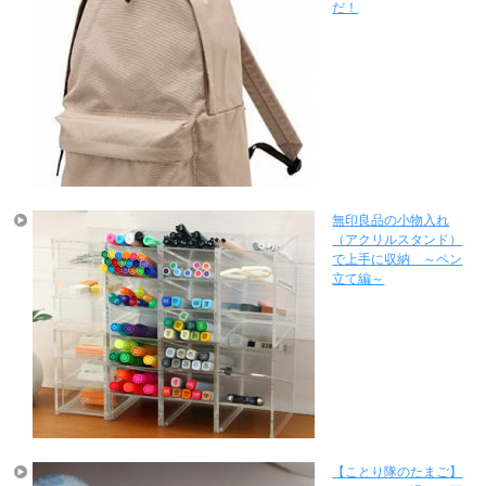
だ！
無印良品の小物入れ
（アクリルスタンド）
で上手に収納 ～ペン
立て編～
【ことり隊のたまご】