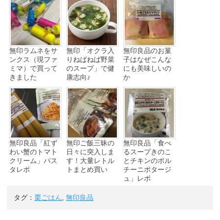
無印ラムネをサ
無印「オクラ入
無印良品のお菓
ンクス（現ファ
りねばねば野菜
子はなぜこんな
ミマ）で買って
のスープ」で健
にも美味しいの
きました
康志向♪
か
無印良品「紅ず
無印ご飯三昧の
無印良品「食べ
わい蟹のトマト
日々に突入しま
るスープきのこ
クリーム」パス
す！大量レトル
とチキンのポル
タレポ
トまとめ買い
チーニポタージ
ュ」レポ
タグ：
栗ごはん
,
無印良品