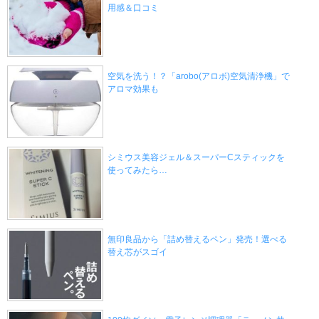
用感＆口コミ
空気を洗う！？「arobo(アロボ)空気清浄機」で
アロマ効果も
シミウス美容ジェル＆スーパーCスティックを
使ってみたら…
無印良品から「詰め替えるペン」発売！選べる
替え芯がスゴイ