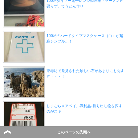
100均ダイソー電子レンジ調理器「ラーメン丼
要らず」でうどん作り
100均のハードタイプマスクケース（白）が超
絶シンプル…！
東尋坊で発見された珍しい石があまりにも丸す
ぎ・・・！
しまむら＆アベイル戦利品♪掘り出し物を探す
のがスキ
このページの先頭へ