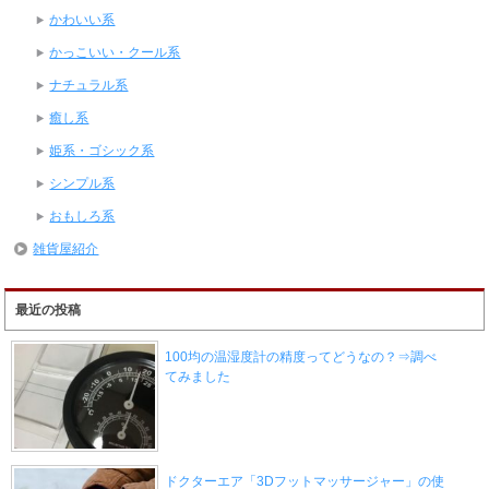
かわいい系
かっこいい・クール系
ナチュラル系
癒し系
姫系・ゴシック系
シンプル系
おもしろ系
雑貨屋紹介
最近の投稿
100均の温湿度計の精度ってどうなの？⇒調べ
てみました
ドクターエア「3Dフットマッサージャー」の使