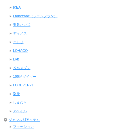
IKEA
Francfranc（フランフラン）
東急ハンズ
ディノス
ニトリ
LOHACO
Loft
ベルメゾン
100均ダイソー
FOREVER21
楽天
しまむら
アベイル
ジャンル別アイテム
ファッション