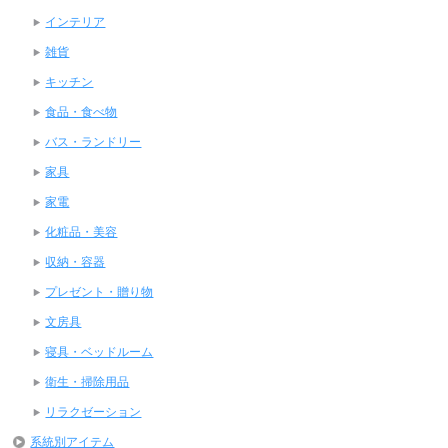
インテリア
雑貨
キッチン
食品・食べ物
バス・ランドリー
家具
家電
化粧品・美容
収納・容器
プレゼント・贈り物
文房具
寝具・ベッドルーム
衛生・掃除用品
リラクゼーション
系統別アイテム