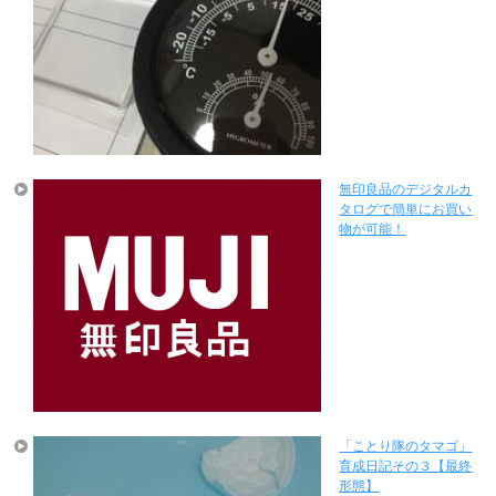
無印良品のデジタルカ
タログで簡単にお買い
物が可能！
「ことり隊のタマゴ」
育成日記その３【最終
形態】