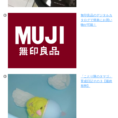
無印良品のデジタルカ
タログで簡単にお買い
物が可能！
「ことり隊のタマゴ」
育成日記その３【最終
形態】