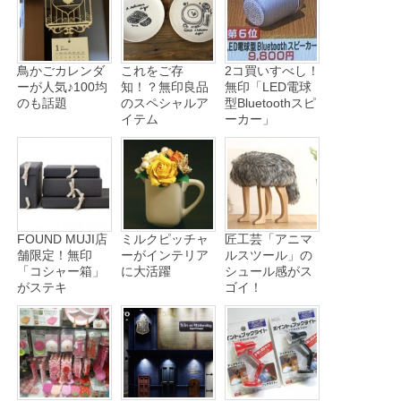
鳥かごカレンダ
これをご存
2コ買いすべし！
ーが人気♪100均
知！？無印良品
無印「LED電球
のも話題
のスペシャルア
型Bluetoothスピ
イテム
ーカー」
FOUND MUJI店
ミルクピッチャ
匠工芸「アニマ
舗限定！無印
ーがインテリア
ルスツール」の
「コシャー箱」
に大活躍
シュール感がス
がステキ
ゴイ！