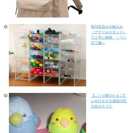
無印良品の小物入れ
（アクリルスタンド）
で上手に収納 ～ペン
立て編～
【ことり隊のたまご】
ふやけさせる過程の巨
大化がスゴイ