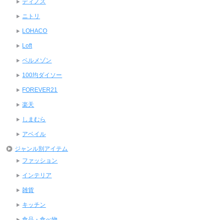
ディノス
ニトリ
LOHACO
Loft
ベルメゾン
100均ダイソー
FOREVER21
楽天
しまむら
アベイル
ジャンル別アイテム
ファッション
インテリア
雑貨
キッチン
食品・食べ物