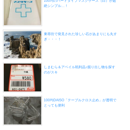
100均のハードタイプマスクケース（白）が超
絶シンプル…！
東尋坊で発見された珍しい石があまりにも丸す
ぎ・・・！
しまむら＆アベイル戦利品♪掘り出し物を探す
のがスキ
100均DAISO「テーブルクロス止め」が透明で
とっても便利