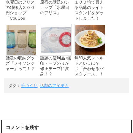
水曜日のアリス
原宿の話題のシ
１００均で買え
の姉妹店３００
ョップ「水曜日
る品薄のライト
円ショップ
のアリス」
スタンドをゲッ
「CouCou」
トしました！
話題の収納グッ
話題の便利品♪無
無印人気レトル
ズ「メイソンジ
印テープのりが
トといえば？
ャー」って！？
修正テープに変
⇒「合わせるパ
身！？
スタソース」！
タグ：
手つくり
,
話題のアイテム
コメントを残す