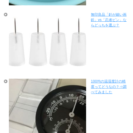
無印良品「針が細い画
鋲」vs「忍者ピン」な
らどっちを選ぶ？
100均の温湿度計の精
度ってどうなの？⇒調
べてみました