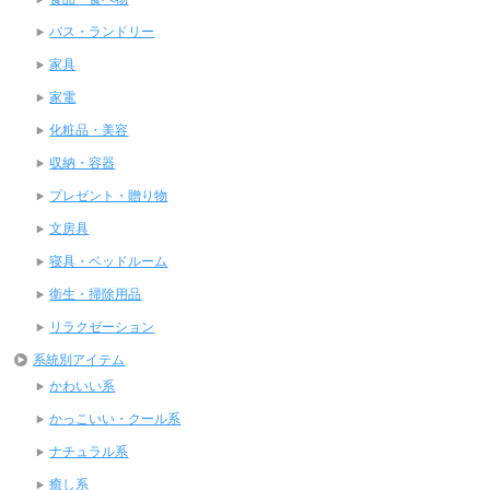
バス・ランドリー
家具
家電
化粧品・美容
収納・容器
プレゼント・贈り物
文房具
寝具・ベッドルーム
衛生・掃除用品
リラクゼーション
系統別アイテム
かわいい系
かっこいい・クール系
ナチュラル系
癒し系