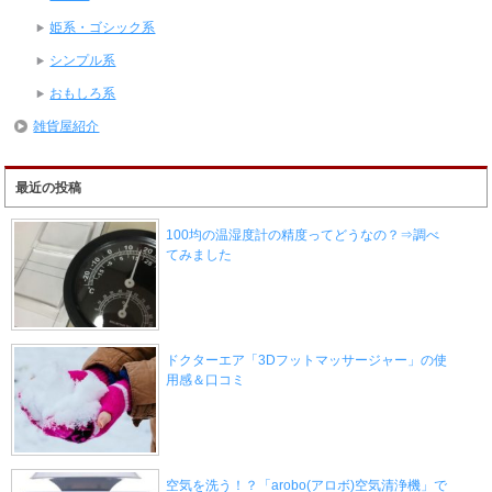
姫系・ゴシック系
シンプル系
おもしろ系
雑貨屋紹介
最近の投稿
100均の温湿度計の精度ってどうなの？⇒調べ
てみました
ドクターエア「3Dフットマッサージャー」の使
用感＆口コミ
空気を洗う！？「arobo(アロボ)空気清浄機」で