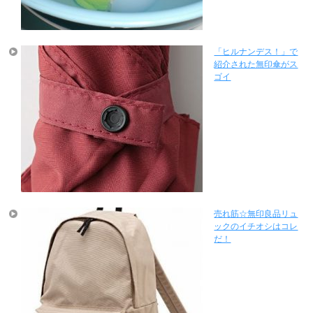
「ヒルナンデス！」で
紹介された無印傘がス
ゴイ
売れ筋☆無印良品リュ
ックのイチオシはコレ
だ！