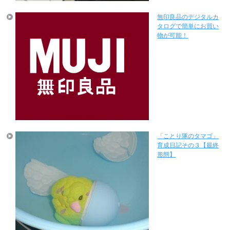
無印良品のデジタルカ
タログで簡単にお買い
物が可能！
「ことり隊のタマゴ」
育成日記その３【最終
形態】