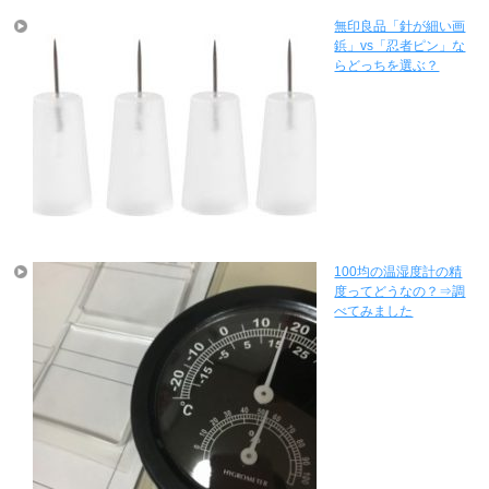
無印良品「針が細い画
鋲」vs「忍者ピン」な
らどっちを選ぶ？
100均の温湿度計の精
度ってどうなの？⇒調
べてみました