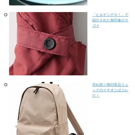
「ヒルナンデス！」で
紹介された無印傘がス
ゴイ
売れ筋☆無印良品リュ
ックのイチオシはコレ
だ！