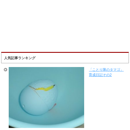
人気記事ランキング
「ことり隊のタマゴ」
育成日記その2