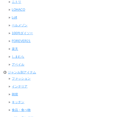
ニトリ
LOHACO
Loft
ベルメゾン
100均ダイソー
FOREVER21
楽天
しまむら
アベイル
ジャンル別アイテム
ファッション
インテリア
雑貨
キッチン
食品・食べ物