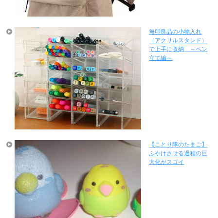
無印良品の小物入れ
（アクリルスタンド）
で上手に収納 ～ペン
立て編～
【ことり隊のたまご】
ふやけさせる過程の巨
大化がスゴイ