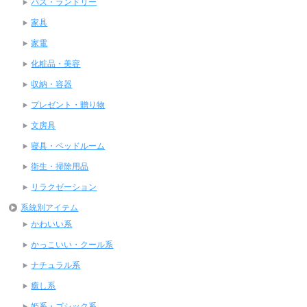
バス・ランドリー
家具
家電
化粧品・美容
収納・容器
プレゼント・贈り物
文房具
寝具・ベッドルーム
衛生・掃除用品
リラクゼーション
系統別アイテム
かわいい系
かっこいい・クール系
ナチュラル系
癒し系
姫系・ゴシック系