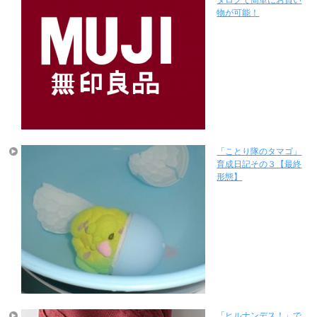
タログで簡単にお買い
物が可能！
「ことり隊のタマゴ」
育成日記その３【最終
形態】
「ヒルナンデス！」で