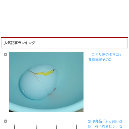
人気記事ランキング
「ことり隊のタマゴ」
育成日記その2
無印良品「針が細い画
鋲」vs「忍者ピン」な