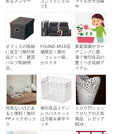
めるメジャー
ユニットシェル
ァイルが大活躍
フ】
中
オフィスの収納
FOUND MUJI店
家庭菜園やガー
に役立つ無印良
舗限定！無印
デニングに最
品グッズ「硬質
「コシャー箱」
適？無印良品の
パルプ収納用
がステキ
驚くべき収納ア
品」
イテム
何気ないけどあ
無印良品ステン
１００円ショッ
ると便利！無印
レスバスケット
プセリアの人気
PPメイクボック
は万能＆家中マ
商品「レガリア
ス
ッチ
BOX」