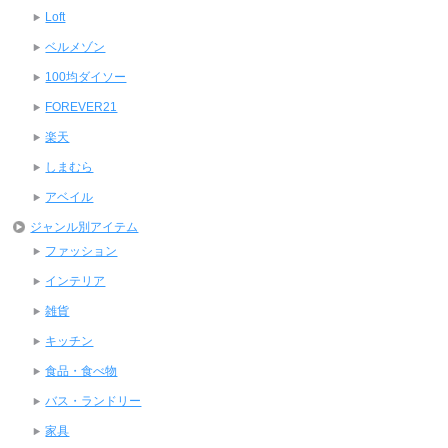
Loft
ベルメゾン
100均ダイソー
FOREVER21
楽天
しまむら
アベイル
ジャンル別アイテム
ファッション
インテリア
雑貨
キッチン
食品・食べ物
バス・ランドリー
家具