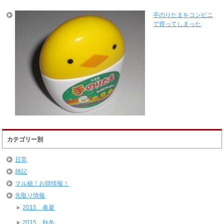
手のりたまをコンビニ
で買ってしまった
カテゴリー別
日常
雑記
マル秘！お得情報！
先取り情報
2015 春夏
2015 秋冬