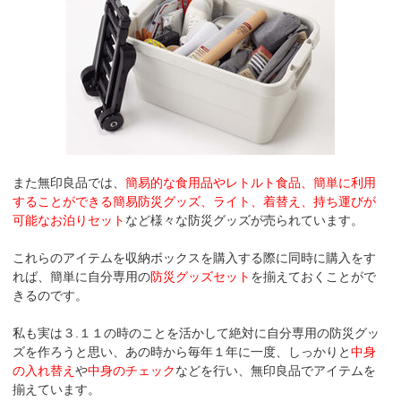
また無印良品では、
簡易的な食用品やレトルト食品、簡単に利用
することができる簡易防災グッズ、ライト、着替え、持ち運びが
可能なお泊りセット
など様々な防災グッズが売られています。
これらのアイテムを収納ボックスを購入する際に同時に購入をす
れば、簡単に自分専用の
防災グッズセット
を揃えておくことがで
きるのです。
私も実は３.１１の時のことを活かして絶対に自分専用の防災グッ
ズを作ろうと思い、あの時から毎年１年に一度、しっかりと
中身
の入れ替え
や
中身のチェック
などを行い、無印良品でアイテムを
揃えています。