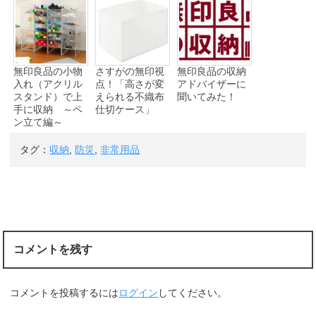
無印良品の小物
さすがの無印視
無印良品の収納
入れ（アクリル
点！「高さが変
アドバイザーに
スタンド）で上
えられる不織布
聞いてみた！
手に収納 ～ペ
仕切ケース」
ン立て編～
タグ：
収納
,
防災
,
非常用品
コメントを残す
コメントを投稿するには
ログイン
してください。