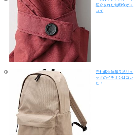
紹介された無印傘がス
ゴイ
売れ筋☆無印良品リュ
ックのイチオシはコレ
だ！