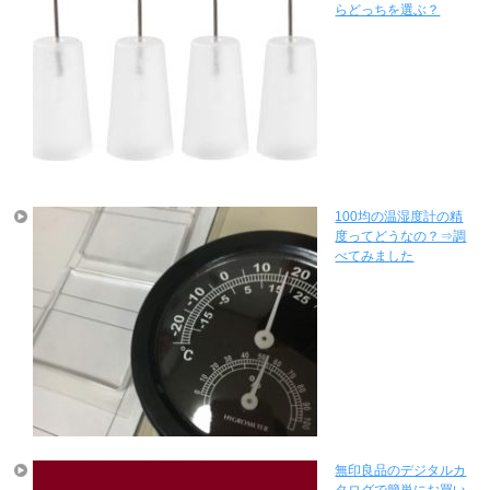
らどっちを選ぶ？
100均の温湿度計の精
度ってどうなの？⇒調
べてみました
無印良品のデジタルカ