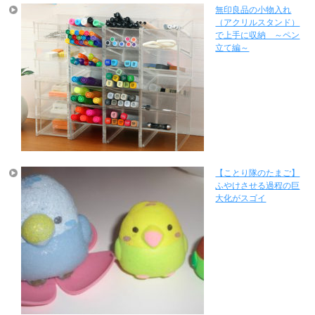
無印良品の小物入れ
（アクリルスタンド）
で上手に収納 ～ペン
立て編～
【ことり隊のたまご】
ふやけさせる過程の巨
大化がスゴイ