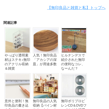
【無印良品と雑貨と私】トップへ
関連記事
やっぱり透明素
人気！無印良品
ヒルナンデスで
材はステキ♪無印
「アカシアの深
紹介された無印
のアクリル収納
皿」が用途多数
の便利なコレ、
＆雑貨
なーんだ？
意外と便利！無
無印良品の人気
無印ポリプロピ
印良品の書き込
収納【パイン材
レンCD＆DVDフ