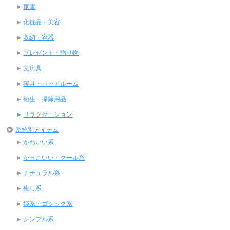
家電
化粧品・美容
収納・容器
プレゼント・贈り物
文房具
寝具・ベッドルーム
衛生・掃除用品
リラクゼーション
系統別アイテム
かわいい系
かっこいい・クール系
ナチュラル系
癒し系
姫系・ゴシック系
シンプル系