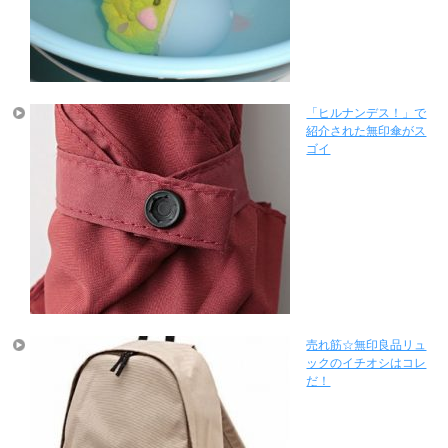
「ヒルナンデス！」で
紹介された無印傘がス
ゴイ
売れ筋☆無印良品リュ
ックのイチオシはコレ
だ！