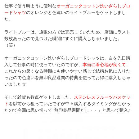
仕事で使う時ように便利な
オーガニックコットン洗いざらしブロ
ードシャツ
のオレンジと色違いのライトブルーをゲットしまし
た。
ライトブルーは、通販の方では完売していたため、店舗にラスト
数枚あったので見つけた瞬間にすぐに購入しちゃいました。
（笑）
オーガニックコットン洗いざらしブロードシャツは、白を先日購
入して仕事の時に使っていたのですが、
本当に着心地が良くて
、
これからの暑くなる時期にも使いやすい感じで結構お気に入りだ
ったので色違いを無印良品週間の特典を使ってお得に購入しちゃ
いました☆
そして雑貨も数点ゲットしました。
ステンレスフルーツバスケッ
ト
を以前から狙っていたですが中々購入するタイミングがなかっ
たので今回は思い切って｢無印良品週間だし・・」と思って購入♪