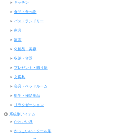
キッチン
食品・食べ物
バス・ランドリー
家具
家電
化粧品・美容
収納・容器
プレゼント・贈り物
文房具
寝具・ベッドルーム
衛生・掃除用品
リラクゼーション
系統別アイテム
かわいい系
かっこいい・クール系