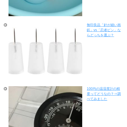
無印良品「針が細い画
鋲」vs「忍者ピン」な
らどっちを選ぶ？
100均の温湿度計の精
度ってどうなの？⇒調
べてみました