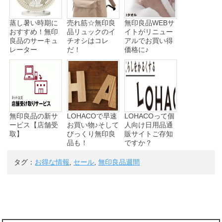
蒸し暑い時期に
売れ筋☆無印良
無印良品WEBサ
おすすめ！無印
品リュックのイ
イトがリニュー
良品のサーキュ
チオシはコレ
アルでお買い得
レーター
だ！
価格に♪
無印良品の新サ
LOHACOで早速
LOHACOって個
ービス【店舗受
お買い物♪そして
人向け日用品通
取】
びっくり無印良
販サイトご存知
品も！
ですか？
タグ：
お得な情報
,
セール
,
無印良品週間