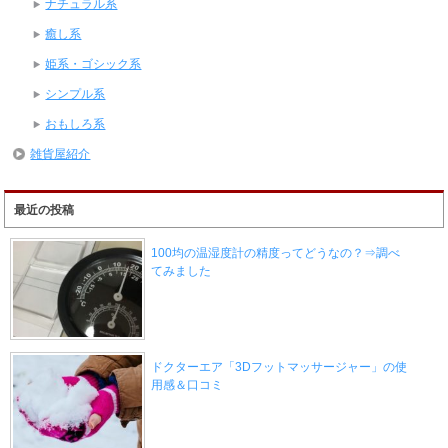
ナチュラル系
癒し系
姫系・ゴシック系
シンプル系
おもしろ系
雑貨屋紹介
最近の投稿
100均の温湿度計の精度ってどうなの？⇒調べ
てみました
ドクターエア「3Dフットマッサージャー」の使
用感＆口コミ