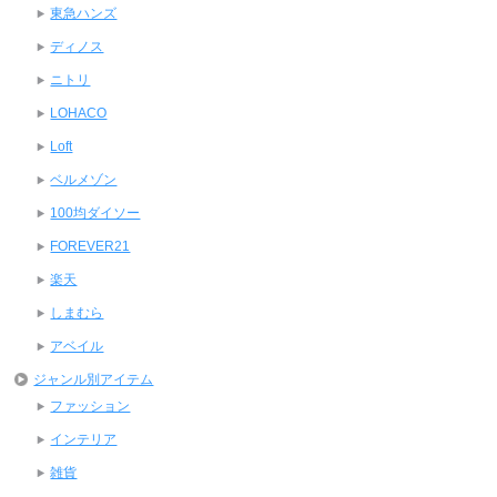
東急ハンズ
ディノス
ニトリ
LOHACO
Loft
ベルメゾン
100均ダイソー
FOREVER21
楽天
しまむら
アベイル
ジャンル別アイテム
ファッション
インテリア
雑貨