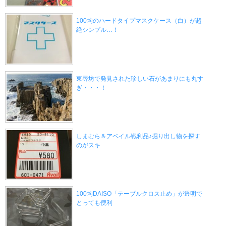
100均のハードタイプマスクケース（白）が超
絶シンプル…！
東尋坊で発見された珍しい石があまりにも丸す
ぎ・・・！
しまむら＆アベイル戦利品♪掘り出し物を探す
のがスキ
100均DAISO「テーブルクロス止め」が透明で
とっても便利