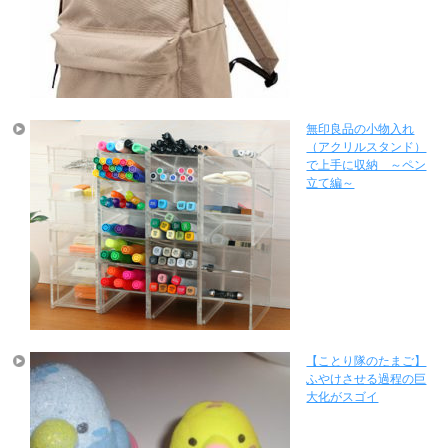
無印良品の小物入れ
（アクリルスタンド）
で上手に収納 ～ペン
立て編～
【ことり隊のたまご】
ふやけさせる過程の巨
大化がスゴイ