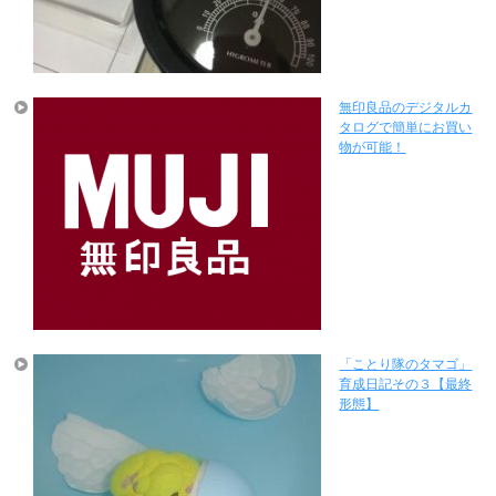
無印良品のデジタルカ
タログで簡単にお買い
物が可能！
「ことり隊のタマゴ」
育成日記その３【最終
形態】