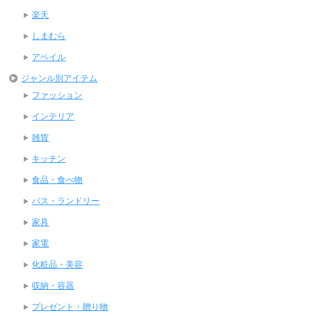
楽天
しまむら
アベイル
ジャンル別アイテム
ファッション
インテリア
雑貨
キッチン
食品・食べ物
バス・ランドリー
家具
家電
化粧品・美容
収納・容器
プレゼント・贈り物