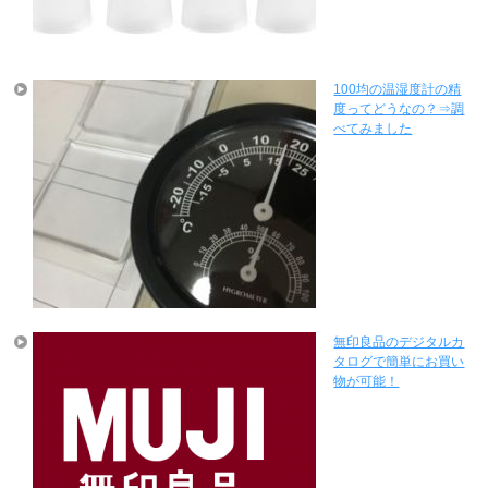
100均の温湿度計の精
度ってどうなの？⇒調
べてみました
無印良品のデジタルカ
タログで簡単にお買い
物が可能！