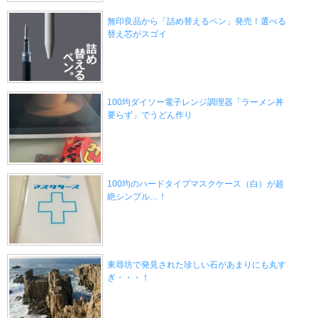
無印良品から「詰め替えるペン」発売！選べる
替え芯がスゴイ
100均ダイソー電子レンジ調理器「ラーメン丼
要らず」でうどん作り
100均のハードタイプマスクケース（白）が超
絶シンプル…！
東尋坊で発見された珍しい石があまりにも丸す
ぎ・・・！