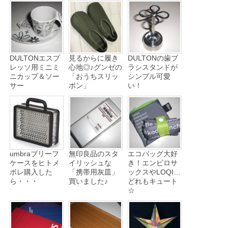
DULTONエスプ
見るからに履き
DULTONの歯ブ
レッソ用ミニミ
心地◎♪グンゼの
ラシスタンドが
ニカップ＆ソー
「おうちスリッ
シンプル可愛
サー
ポン」
い！
umbraブリーフ
無印良品のスタ
エコバッグ大好
ケースをヒトメ
イリッシュな
き！エンビロサ
ボレ購入した
「携帯用灰皿」
ックスやLOQI…
ら・・・
買いました♪
どれもキュート
☆