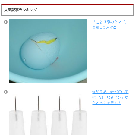
人気記事ランキング
「ことり隊のタマゴ」
育成日記その2
無印良品「針が細い画
鋲」vs「忍者ピン」な
らどっちを選ぶ？