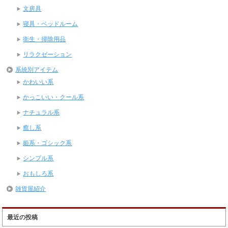
文房具
寝具・ベッドルーム
衛生・掃除用品
リラクゼーション
系統別アイテム
かわいい系
かっこいい・クール系
ナチュラル系
癒し系
姫系・ゴシック系
シンプル系
おもしろ系
雑貨屋紹介
最近の投稿