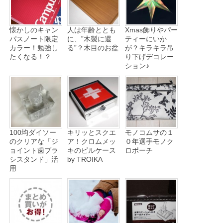
懐かしのキャン
人は年齢ととも
Xmas飾りやパー
パスノート限定
に、”木製に還
ティーにいか
カラー！勉強し
る”？木目のお盆
が？キラキラ吊
たくなる！？
り下げデコレー
ション♪
100均ダイソー
キリッとスクエ
モノコムサの１
のクリアな「ジ
ア！クロムメッ
０年選手モノク
ョイント歯ブラ
キのピルケース
ロポーチ
シスタンド」活
by TROIKA
用