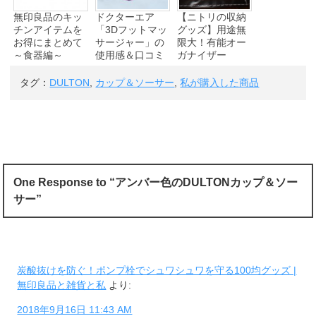
無印良品のキッ
ドクターエア
【ニトリの収納
チンアイテムを
「3Dフットマッ
グッズ】用途無
お得にまとめて
サージャー」の
限大！有能オー
～食器編～
使用感＆口コミ
ガナイザー
タグ：
DULTON
,
カップ＆ソーサー
,
私が購入した商品
One Response to “アンバー色のDULTONカップ＆ソー
サー”
炭酸抜けを防ぐ！ポンプ栓でシュワシュワを守る100均グッズ |
無印良品と雑貨と私
より:
2018年9月16日 11:43 AM