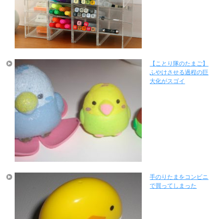
【ことり隊のたまご】
ふやけさせる過程の巨
大化がスゴイ
手のりたまをコンビニ
で買ってしまった