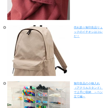
売れ筋☆無印良品リュ
ックのイチオシはコレ
だ！
無印良品の小物入れ
（アクリルスタンド）
で上手に収納 ～ペン
立て編～