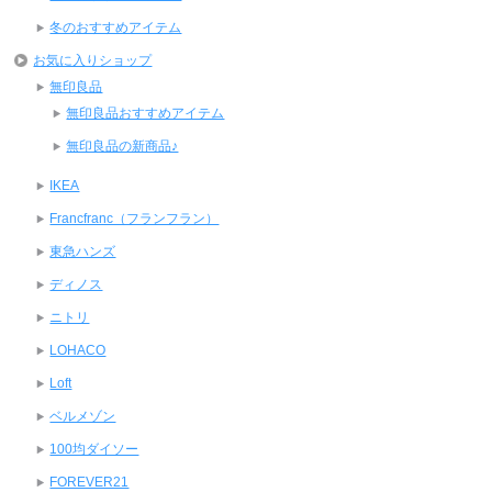
冬のおすすめアイテム
お気に入りショップ
無印良品
無印良品おすすめアイテム
無印良品の新商品♪
IKEA
Francfranc（フランフラン）
東急ハンズ
ディノス
ニトリ
LOHACO
Loft
ベルメゾン
100均ダイソー
FOREVER21