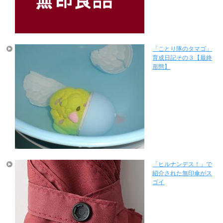
「ことり隊のタマゴ」
育成日記その３【最終
形態】
「ヒルナンデス！」で
紹介された無印傘がス
ゴイ