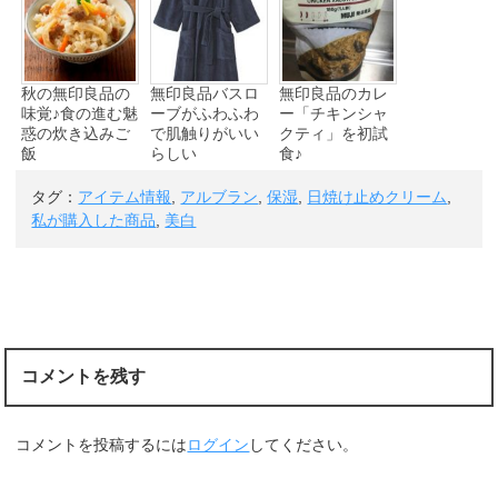
秋の無印良品の
無印良品バスロ
無印良品のカレ
味覚♪食の進む魅
ーブがふわふわ
ー「チキンシャ
惑の炊き込みご
で肌触りがいい
クティ」を初試
飯
らしい
食♪
タグ：
アイテム情報
,
アルブラン
,
保湿
,
日焼け止めクリーム
,
私が購入した商品
,
美白
コメントを残す
コメントを投稿するには
ログイン
してください。