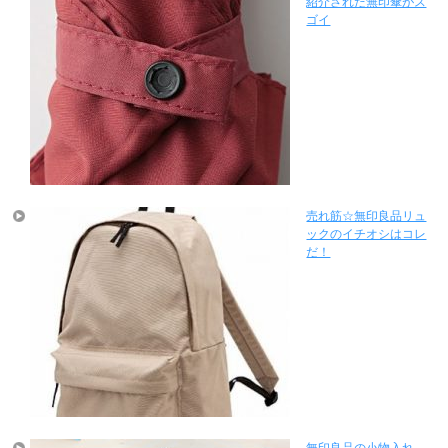
紹介された無印傘がス
ゴイ
売れ筋☆無印良品リュ
ックのイチオシはコレ
だ！
無印良品の小物入れ