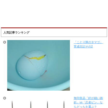
人気記事ランキング
「ことり隊のタマゴ」
育成日記その2
無印良品「針が細い画
鋲」vs「忍者ピン」な
らどっちを選ぶ？