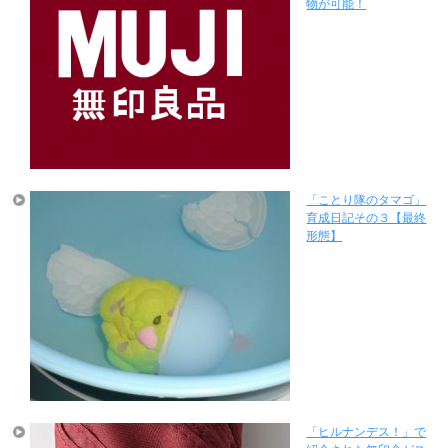
物が可能！
「ことり隊のタマゴ」
育成日記その３【最終
形態】
「ヒルナンデス！」で