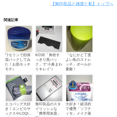
【無印良品と雑貨と私】トップへ
関連記事
ワセリンで顔保
KOSE「角栓す
「なにかと丁度
湿パックしてみ
っきり黒パッ
よい私のストレ
た！お肌モッチ
ク」で”小鼻まわ
ッチ」ポールが
モチ♪
りキレイ”♪
素敵！
エコバッグ大好
無印良品のスタ
大好き！経済的
き！エンビロサ
イリッシュな
で優秀「ソフテ
ックスやLOQI…
「携帯用灰皿」
ィモ」メイク落