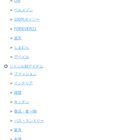
Loft
ベルメゾン
100均ダイソー
FOREVER21
楽天
しまむら
アベイル
ジャンル別アイテム
ファッション
インテリア
雑貨
キッチン
食品・食べ物
バス・ランドリー
家具
家電