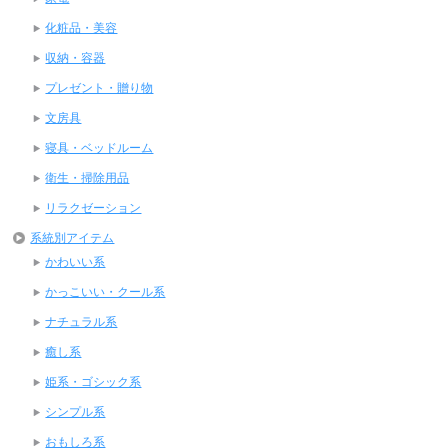
化粧品・美容
収納・容器
プレゼント・贈り物
文房具
寝具・ベッドルーム
衛生・掃除用品
リラクゼーション
系統別アイテム
かわいい系
かっこいい・クール系
ナチュラル系
癒し系
姫系・ゴシック系
シンプル系
おもしろ系