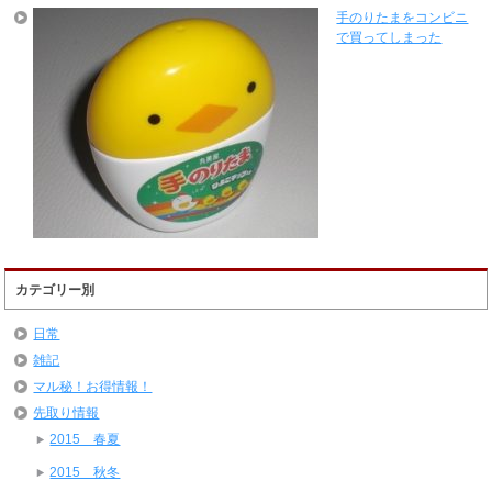
手のりたまをコンビニ
で買ってしまった
カテゴリー別
日常
雑記
マル秘！お得情報！
先取り情報
2015 春夏
2015 秋冬