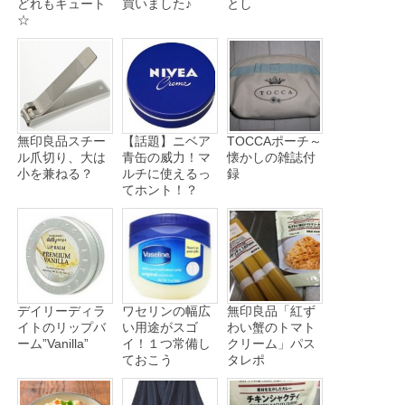
どれもキュート
買いました♪
とし
☆
無印良品スチー
【話題】ニベア
TOCCAポーチ～
ル爪切り、大は
青缶の威力！マ
懐かしの雑誌付
小を兼ねる？
ルチに使えるっ
録
てホント！？
デイリーディラ
ワセリンの幅広
無印良品「紅ず
イトのリップバ
い用途がスゴ
わい蟹のトマト
ーム”Vanilla”
イ！１つ常備し
クリーム」パス
ておこう
タレポ