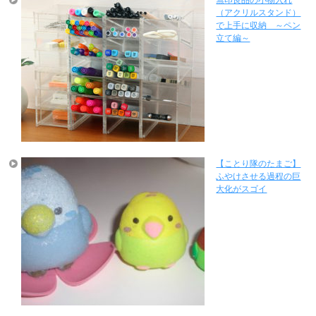
（アクリルスタンド）
で上手に収納 ～ペン
立て編～
【ことり隊のたまご】
ふやけさせる過程の巨
大化がスゴイ