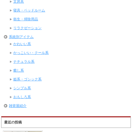
文房具
寝具・ベッドルーム
衛生・掃除用品
リラクゼーション
系統別アイテム
かわいい系
かっこいい・クール系
ナチュラル系
癒し系
姫系・ゴシック系
シンプル系
おもしろ系
雑貨屋紹介
最近の投稿