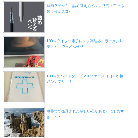
無印良品から「詰め替えるペン」発売！選べる
替え芯がスゴイ
100均ダイソー電子レンジ調理器「ラーメン丼
要らず」でうどん作り
100均のハードタイプマスクケース（白）が超
絶シンプル…！
東尋坊で発見された珍しい石があまりにも丸す
ぎ・・・！