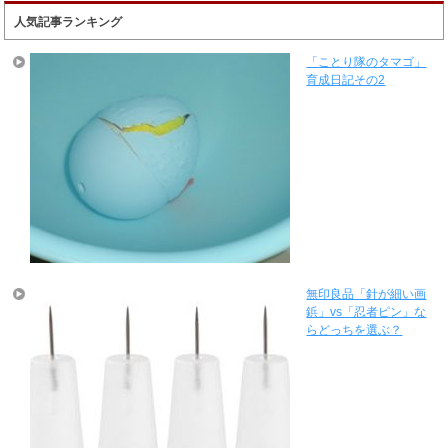
人気記事ランキング
「ことり隊のタマゴ」
育成日記その2
無印良品「針が細い画
鋲」vs「忍者ピン」な
らどっちを選ぶ？