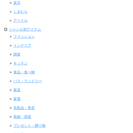
楽天
しまむら
アベイル
ジャンル別アイテム
ファッション
インテリア
雑貨
キッチン
食品・食べ物
バス・ランドリー
家具
家電
化粧品・美容
収納・容器
プレゼント・贈り物