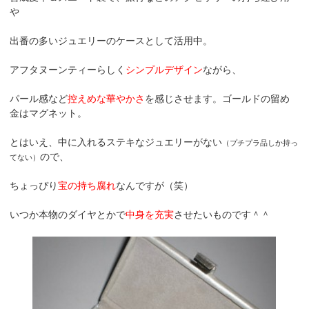
や
出番の多いジュエリーのケースとして活用中。
アフタヌーンティーらしく
シンプルデザイン
ながら、
パール感など
控えめな華やかさ
を感じさせます。ゴールドの留め
金はマグネット。
とはいえ、中に入れるステキなジュエリーがない
（プチプラ品しか持っ
ので、
てない）
ちょっぴり
宝の持ち腐れ
なんですが（笑）
いつか本物のダイヤとかで
中身を充実
させたいものです＾＾