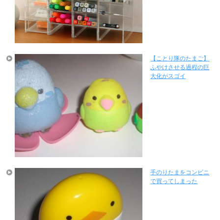
【ことり隊のたまご】
ふやけさせる過程の巨
大化がスゴイ
手のりたまをコンビニ
で買ってしまった