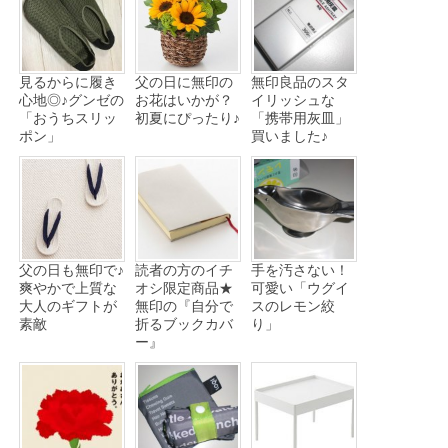
見るからに履き
父の日に無印の
無印良品のスタ
心地◎♪グンゼの
お花はいかが？
イリッシュな
「おうちスリッ
初夏にぴったり♪
「携帯用灰皿」
ポン」
買いました♪
父の日も無印で♪
読者の方のイチ
手を汚さない！
爽やかで上質な
オシ限定商品★
可愛い「ウグイ
大人のギフトが
無印の『自分で
スのレモン絞
素敵
折るブックカバ
り」
ー』