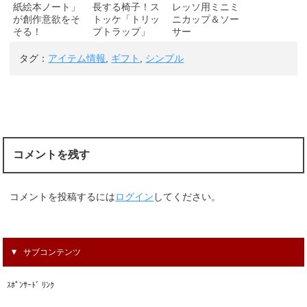
紙絵本ノート」
長する椅子！ス
レッソ用ミニミ
が創作意欲をそ
トッケ「トリッ
ニカップ＆ソー
そる！
プトラップ」
サー
タグ：
アイテム情報
,
ギフト
,
シンプル
コメントを残す
コメントを投稿するには
ログイン
してください。
サブコンテンツ
ｽﾎﾟﾝｻｰﾄﾞ ﾘﾝｸ