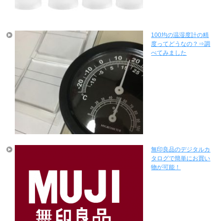
100均の温湿度計の精
度ってどうなの？⇒調
べてみました
無印良品のデジタルカ
タログで簡単にお買い
物が可能！