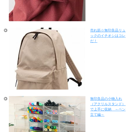
売れ筋☆無印良品リュ
ックのイチオシはコレ
だ！
無印良品の小物入れ
（アクリルスタンド）
で上手に収納 ～ペン
立て編～