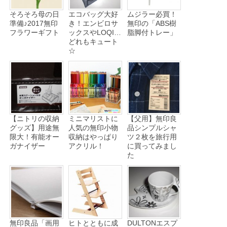
そろそろ母の日
エコバッグ大好
ムジラー必買！
準備♪2017無印
き！エンビロサ
無印の「ABS樹
フラワーギフト
ックスやLOQI…
脂脚付トレー」
どれもキュート
☆
【ニトリの収納
ミニマリストに
【父用】無印良
グッズ】用途無
人気の無印小物
品シンプルシャ
限大！有能オー
収納はやっぱり
ツ２枚を旅行用
ガナイザー
アクリル！
に買ってみまし
た
無印良品「画用
ヒトとともに成
DULTONエスプ