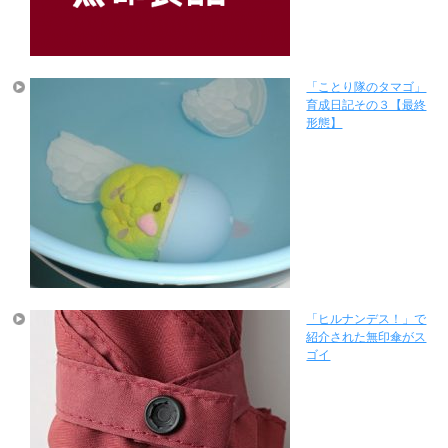
「ことり隊のタマゴ」
育成日記その３【最終
形態】
「ヒルナンデス！」で
紹介された無印傘がス
ゴイ