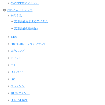
冬のおすすめアイテム
お気に入りショップ
無印良品
無印良品おすすめアイテム
無印良品の新商品♪
IKEA
Francfranc（フランフラン）
東急ハンズ
ディノス
ニトリ
LOHACO
Loft
ベルメゾン
100均ダイソー
FOREVER21