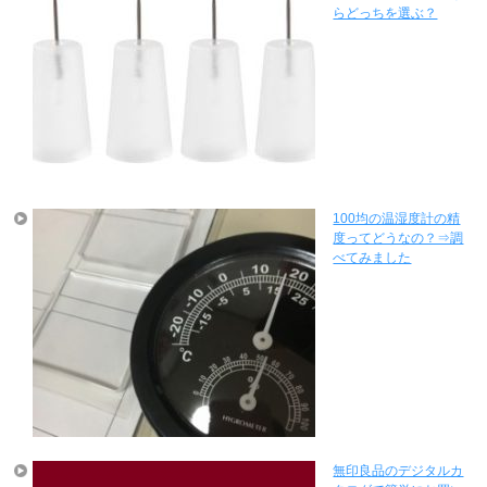
らどっちを選ぶ？
100均の温湿度計の精
度ってどうなの？⇒調
べてみました
無印良品のデジタルカ