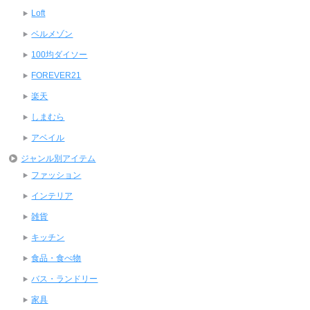
Loft
ベルメゾン
100均ダイソー
FOREVER21
楽天
しまむら
アベイル
ジャンル別アイテム
ファッション
インテリア
雑貨
キッチン
食品・食べ物
バス・ランドリー
家具