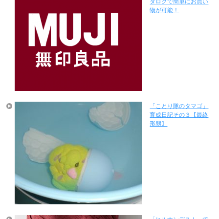
タログで簡単にお買い
物が可能！
「ことり隊のタマゴ」
育成日記その３【最終
形態】