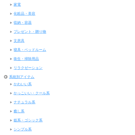
家電
化粧品・美容
収納・容器
プレゼント・贈り物
文房具
寝具・ベッドルーム
衛生・掃除用品
リラクゼーション
系統別アイテム
かわいい系
かっこいい・クール系
ナチュラル系
癒し系
姫系・ゴシック系
シンプル系