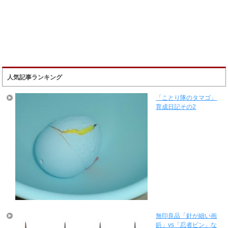
人気記事ランキング
「ことり隊のタマゴ」
育成日記その2
無印良品「針が細い画
鋲」vs「忍者ピン」な