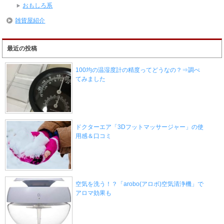
おもしろ系
雑貨屋紹介
最近の投稿
100均の温湿度計の精度ってどうなの？⇒調べ
てみました
ドクターエア「3Dフットマッサージャー」の使
用感＆口コミ
空気を洗う！？「arobo(アロボ)空気清浄機」で
アロマ効果も