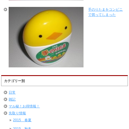
手のりたまをコンビニ
で買ってしまった
カテゴリー別
日常
雑記
マル秘！お得情報！
先取り情報
2015 春夏
2015 秋冬