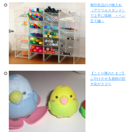
無印良品の小物入れ
（アクリルスタンド）
で上手に収納 ～ペン
立て編～
【ことり隊のたまご】
ふやけさせる過程の巨
大化がスゴイ