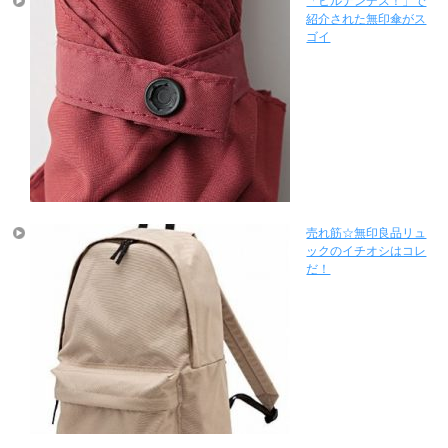
「ヒルナンデス！」で
紹介された無印傘がス
ゴイ
売れ筋☆無印良品リュ
ックのイチオシはコレ
だ！