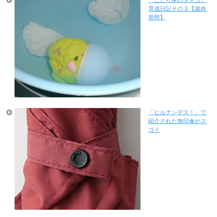
「ことり隊のタマゴ」
育成日記その３【最終
形態】
「ヒルナンデス！」で
紹介された無印傘がス
ゴイ