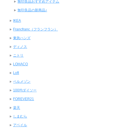
無印良品おすすめアイテム
無印良品の新商品♪
IKEA
Francfranc（フランフラン）
東急ハンズ
ディノス
ニトリ
LOHACO
Loft
ベルメゾン
100均ダイソー
FOREVER21
楽天
しまむら
アベイル