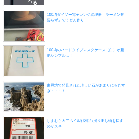
100均ダイソー電子レンジ調理器「ラーメン丼
要らず」でうどん作り
100均のハードタイプマスクケース（白）が超
絶シンプル…！
東尋坊で発見された珍しい石があまりにも丸す
ぎ・・・！
しまむら＆アベイル戦利品♪掘り出し物を探す
のがスキ