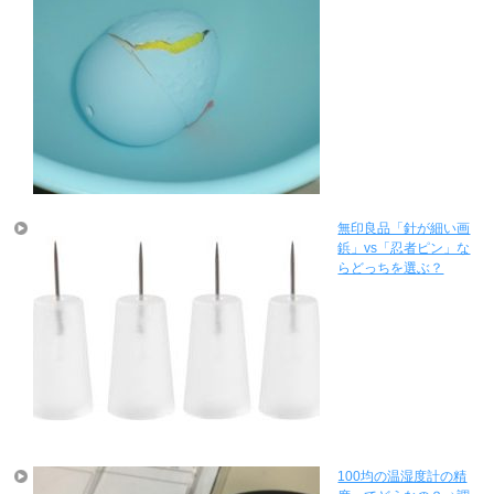
無印良品「針が細い画
鋲」vs「忍者ピン」な
らどっちを選ぶ？
100均の温湿度計の精