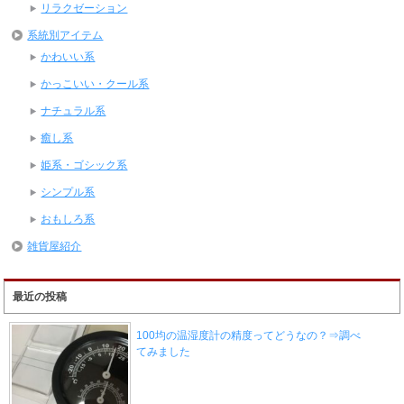
リラクゼーション
系統別アイテム
かわいい系
かっこいい・クール系
ナチュラル系
癒し系
姫系・ゴシック系
シンプル系
おもしろ系
雑貨屋紹介
最近の投稿
100均の温湿度計の精度ってどうなの？⇒調べ
てみました