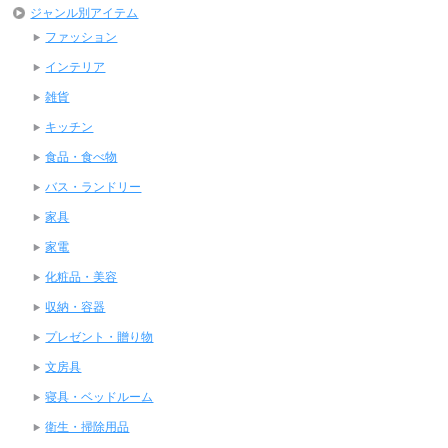
ジャンル別アイテム
ファッション
インテリア
雑貨
キッチン
食品・食べ物
バス・ランドリー
家具
家電
化粧品・美容
収納・容器
プレゼント・贈り物
文房具
寝具・ベッドルーム
衛生・掃除用品