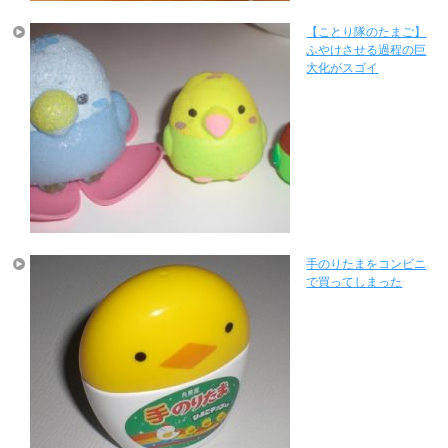
【ことり隊のたまご】
ふやけさせる過程の巨
大化がスゴイ
手のりたまをコンビニ
で買ってしまった