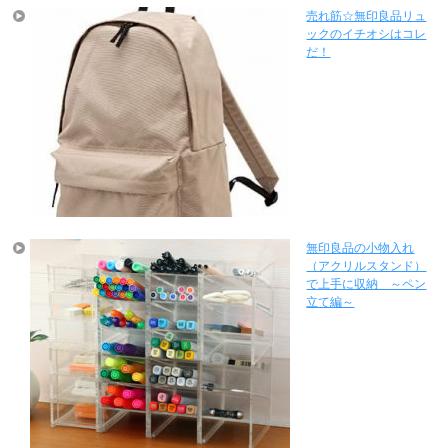
売れ筋☆無印良品リュ
ックのイチオシはコレ
だ！
無印良品の小物入れ
（アクリルスタンド）
で上手に収納 ～ペン
立て編～