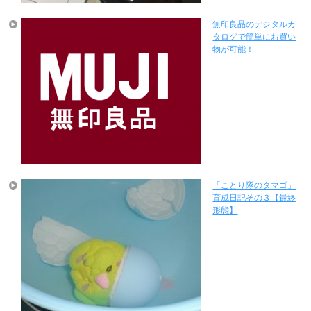
無印良品のデジタルカ
タログで簡単にお買い
物が可能！
「ことり隊のタマゴ」
育成日記その３【最終
形態】