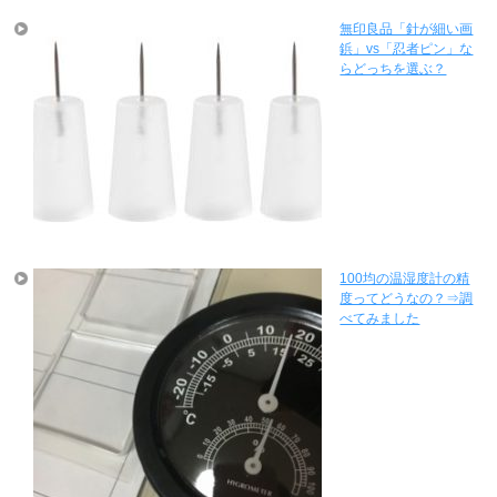
無印良品「針が細い画
鋲」vs「忍者ピン」な
らどっちを選ぶ？
100均の温湿度計の精
度ってどうなの？⇒調
べてみました