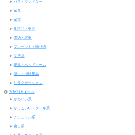
バス・ランドリー
家具
家電
化粧品・美容
収納・容器
プレゼント・贈り物
文房具
寝具・ベッドルーム
衛生・掃除用品
リラクゼーション
系統別アイテム
かわいい系
かっこいい・クール系
ナチュラル系
癒し系