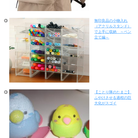
無印良品の小物入れ
（アクリルスタンド）
で上手に収納 ～ペン
立て編～
【ことり隊のたまご】
ふやけさせる過程の巨
大化がスゴイ