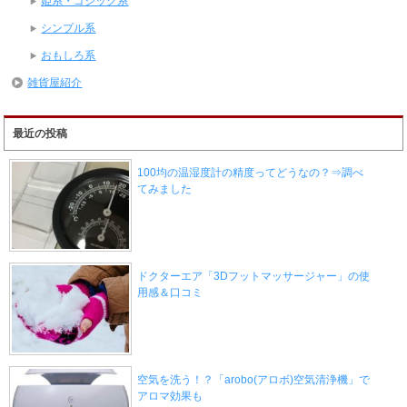
姫系・ゴシック系
シンプル系
おもしろ系
雑貨屋紹介
最近の投稿
100均の温湿度計の精度ってどうなの？⇒調べ
てみました
ドクターエア「3Dフットマッサージャー」の使
用感＆口コミ
空気を洗う！？「arobo(アロボ)空気清浄機」で
アロマ効果も