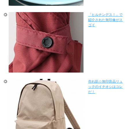
「ヒルナンデス！」で
紹介された無印傘がス
ゴイ
売れ筋☆無印良品リュ
ックのイチオシはコレ
だ！