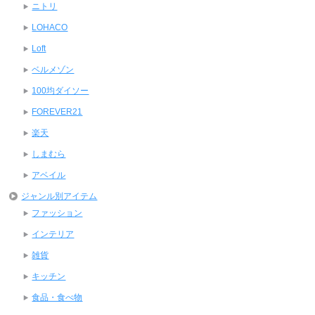
ニトリ
LOHACO
Loft
ベルメゾン
100均ダイソー
FOREVER21
楽天
しまむら
アベイル
ジャンル別アイテム
ファッション
インテリア
雑貨
キッチン
食品・食べ物