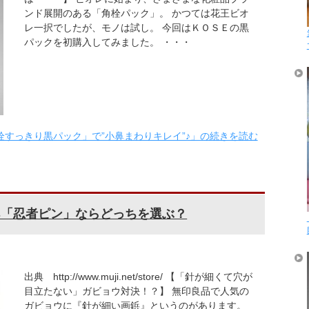
ンド展開のある「角栓パック」。 かつては花王ビオ
レ一択でしたが、モノは試し。 今回はＫＯＳＥの黒
パックを初購入してみました。 ・・・
角栓すっきり黒パック」で”小鼻まわりキレイ”♪」の続きを読む
s「忍者ピン」ならどっちを選ぶ？
出典 http://www.muji.net/store/ 【「針が細くて穴が
目立たない」ガビョウ対決！？】 無印良品で人気の
ガビョウに『針が細い画鋲』というのがあります。