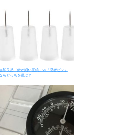
無印良品「針が細い画鋲」vs「忍者ピン」
ならどっちを選ぶ？