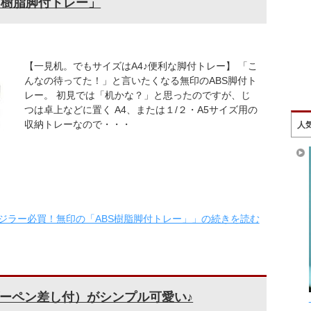
S樹脂脚付トレー」
【一見机。でもサイズはA4♪便利な脚付トレー】 「こ
んなの待ってた！」と言いたくなる無印のABS脚付ト
レー。 初見では「机かな？」と思ったのですが、じ
つは卓上などに置く A4、または１/２・A5サイズ用の
収納トレーなので・・・
人
ジラー必買！無印の「ABS樹脂脚付トレー」」の続きを読む
ーペン差し付）がシンプル可愛い♪