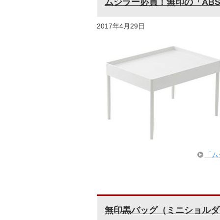
ムジラー必買！無印の「AB
2017年4月29日
「ム
無印黒バッグ（ミニショルダ