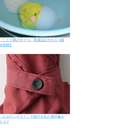
「ことり隊のタマゴ」育成日記その３【最
終形態】
「ヒルナンデス！」で紹介された無印傘が
スゴイ