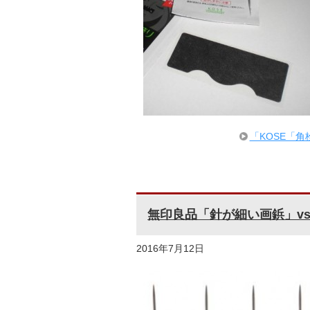
「KOSE「
無印良品「針が細い画鋲」v
2016年7月12日