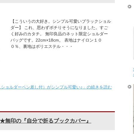
【こういうの大好き。シンプル可愛いブラックショル
ダー】 これ、思わずポチりそうになりました。すご
く好みのカタチ。 無印良品のネット限定ショルダー
バッグです。22cm×18cm。 表地はナイロン１０
０％、裏地はポリエステル・・・
ニショルダーペン差し付）がシンプル可愛い♪」の続きを読む
★無印の『自分で折るブックカバー』