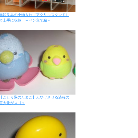
無印良品の小物入れ（アクリルスタンド）
で上手に収納 ～ペン立て編～
【ことり隊のたまご】ふやけさせる過程の
巨大化がスゴイ