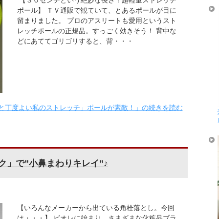
【３０センチという絶妙な長さ！超軽量ストレッチ
ポール】 ＴＶ通販で観ていて、とあるポールが目に
留まりました。 プロのアスリートも愛用というスト
レッチポールの正規品。すっごく効きそう！ 背中な
どにあててゴリゴリすると、背・・・
と丁度よい私のストレッチ」ポールが素敵！」の続きを読む
ク」で”小鼻まわりキレイ”♪
【いろんなメーカーから出ている角栓落とし。今回
は・・・】 ビオレに始まり、さまざまな化粧品ブラ