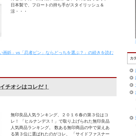
日本製で、フロートの持ち手がスタイリッシュ＆
涼・・・
い画鋲」vs「忍者ピン」ならどっちを選ぶ？」の続きを読む
カ
イチオシはコレだ！
無印良品人気ランキング、２０１６春の第３位はコ
レ！ 「ヒルナンデス！」で取り上げられた無印良品
人気商品ランキング。 数ある無印商品の中で栄えあ
る第３位に選ばれたのがコレ、 「サイドファスナー