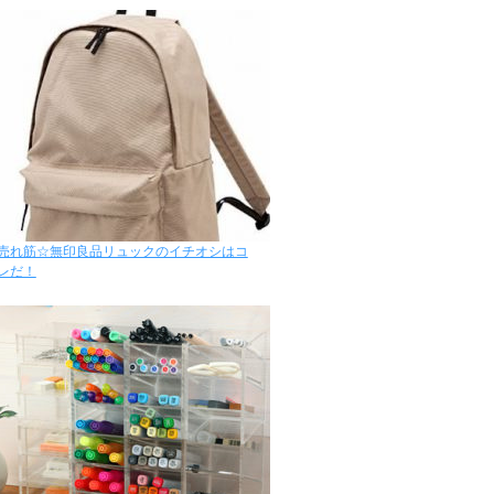
売れ筋☆無印良品リュックのイチオシはコ
レだ！